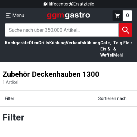
Hilfecenter
Ersatzteile
Menu
0
Kochgeräte
Öfen
Grills
Kühlung
Verkaufskühlung
Cafe,
Teig
Fleisc
Eis &
&
Waffel
Mehl
Zubehör Deckenhauben 1300
1
Artikel
Filter
Sortieren nach
Filter