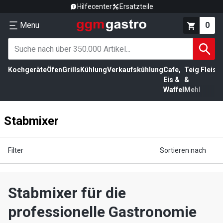
Hilfecenter
Ersatzteile
Menu
0
Kochgeräte
Öfen
Grills
Kühlung
Verkaufskühlung
Cafe,
Teig
Fleisc
Eis &
&
Waffel
Mehl
Stabmixer
Filter
Sortieren nach
Stabmixer für die
professionelle Gastronomie