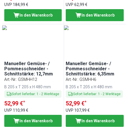
UVP
184,99 €
UVP
62,99 €
In den Warenkorb
In den Warenkorb
Manueller Gemüse- /
Manueller Gemüse- /
Pommesschneider -
Pommesschneider -
Schnittstärke: 12,7mm
Schnittstärke: 6,35mm
Art.-Nr.
:
GSMHH12
Art.-Nr.
:
GSMHH6
B 205 x T 205 x H 480 mm
B 205 x T 205 x H 480 mm
Sofort lieferbar
:
1
-
2
Werktage
Sofort lieferbar
:
1
-
2
Werktage
*
*
52,99 €
52,99 €
UVP
110,99 €
UVP
107,99 €
In den Warenkorb
In den Warenkorb