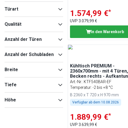
Türart
*
1.574,99 €
Volltür(en)
(
50
)
UVP
3.079,99 €
Qualität
In den Warenkorb
Premium Plus
(
60
)
Anzahl der Türen
Premium
(
7
)
1
(
22
)
Anzahl der Schubladen
2
(
17
)
0
6
(
14
)
Kühltisch PREMIUM -
Breite
2360x700mm - mit 4 Türen,
3
(
10
)
4
(
13
)
Becken rechts - Aufkantu
4
(
5
)
2
(
12
)
Art.-Nr.
:
KTF540BAR-EF
Tiefe
0
Temperatur: -2 bis +8 °C
3
(
6
)
B 2360 x T 720 x H 970 mm
Min
Max
Höhe
Verfügbar ab dem
10.08.2026
Min
Max
*
1.889,99 €
UVP
3.639,99 €
Min
Max