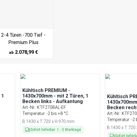
2-4 Türen -700 Tief -
Premium Plus
2.078,99 €
ab
Kühltisch PREMIUM -
 1
1430x700mm - mit 2 Türen, 1
Kühltisch P
Becken links - Aufkantung
1430x700mm -
Becken rech
Art.-Nr.
:
KTF270BAL-EF
Temperatur: -2 bis +8 °C
Art.-Nr.
:
KTF270
Temperatur: -2 
B 1430 x T 720 x H 970 mm
B 1430 x T 720
Sofort lieferbar
:
1
-
3
Werktage
Sofort lieferb