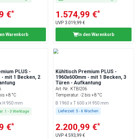
*
*
9 €
1.574,99 €
UVP
3.019,99 €
den Warenkorb
In den Warenkorb
remium PLUS -
Kühltisch Premium PLUS -
 mit 1 Becken, 2
1960x600mm - mit 1 Becken, 3
kantung
Türen - Aufkantung
6
Art.-Nr.
:
KTBI206
bis +8 °C
Temperatur: -2 bis +8 °C
 x H 950 mm
B 1960 x T 600 x H 950 mm
Lieferzeit:
5 - 6 Wochen
ar
:
1
-
3
Werktage
*
*
9 €
2.200,99 €
UVP
4.593,99 €