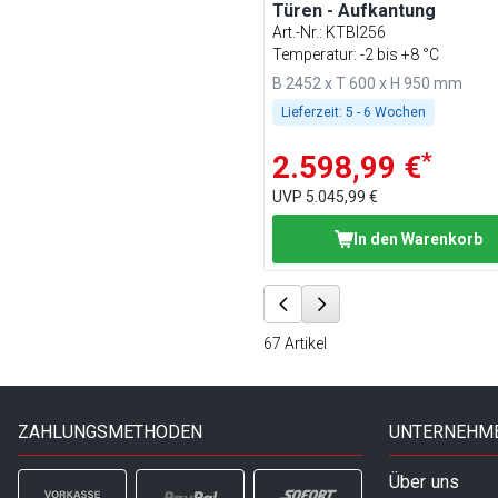
Türen - Aufkantung
Art.-Nr.
:
KTBI256
Temperatur: -2 bis +8 °C
B 2452 x T 600 x H 950 mm
Lieferzeit:
5 - 6 Wochen
*
2.598,99 €
UVP
5.045,99 €
In den Warenkorb
67
Artikel
ZAHLUNGSMETHODEN
UNTERNEHM
Über uns