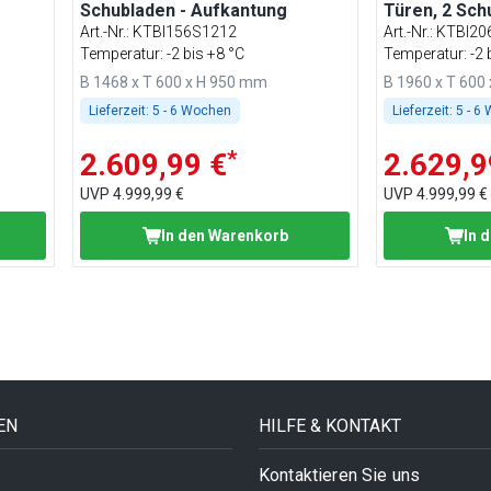
Schubladen - Aufkantung
Türen, 2 Sch
Aufkantung
Art.-Nr.
:
KTBI156S1212
Art.-Nr.
:
KTBI20
Temperatur: -2 bis +8 °C
Temperatur: -2 
B 1468 x T 600 x H 950 mm
B 1960 x T 600
Lieferzeit:
5 - 6 Wochen
Lieferzeit:
5 - 6
*
2.609,99 €
2.629,9
UVP
4.999,99 €
UVP
4.999,99 €
In den Warenkorb
In 
EN
HILFE & KONTAKT
Kontaktieren Sie uns