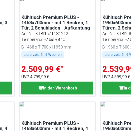
Kühltisch Premium PLUS -
Kühltisch P
n, 3
1468x700mm - mit 1 Becken, 1
1960x600mm -
Tür, 2 Schubladen - Aufkantung
Türen, 2 Sch
Aufkantung
Art.-Nr.
:
KTBI157T1S1212
Art.-Nr.
:
KTBI20
Temperatur: -2 bis +8 °C
Temperatur: -2 
B 1468 x T 700 x H 950 mm
B 1960 x T 600
Lieferzeit:
5 - 6 Wochen
Lieferzeit:
5 - 6
*
2.509,99 €
2.539,9
UVP
4.799,99 €
UVP
4.899,99 €
In den Warenkorb
In 
Kühltisch Premium PLUS -
Kühltisch P
n, 4
1468x600mm - mit 1 Becken, 4
1960x600mm -