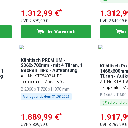
*
1.312,99 €
1.312,9
UVP
2.579,99 €
UVP
2.549,99 €
In den Warenkorb
In 
Kühltisch PREMIUM -
2360x700mm - mit 4 Türen, 1
Kühltisch P
Becken links - Aufkantung
 1
1468x600mm -
ng
Türen - Auf
Art.-Nr.
:
KTF540BAL-EF
Temperatur: -2 bis +8 °C
Art.-Nr.
:
KTBI15
Temperatur: -2 
B 2360 x T 720 x H 970 mm
B 1468 x T 600
Verfügbar ab dem
31.08.2026
Sofort lieferb
*
1.889,99 €
1.917,9
UVP
3.829,99 €
UVP
3.769,99 €