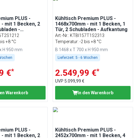
remium PLUS -
Kühltisch Premium PLUS -
 mit 1 Becken, 2
1468x700mm - mit 1 Becken, 1
ubladen -
Tür, 2 Schubladen - Aufkantung
6T2S1212
Art.-Nr.
:
KTBI157T1S2313
bis +8 °C
Temperatur: -2 bis +8 °C
 x H 950 mm
B 1468 x T 700 x H 950 mm
 Wochen
Lieferzeit:
5 - 6 Wochen
*
*
9 €
2.549,99 €
UVP
5.099,99 €
den Warenkorb
In den Warenkorb
remium PLUS -
Kühltisch Premium PLUS -
 mit 1 Becken, 2
2452x700mm - mit 1 Becken, 4