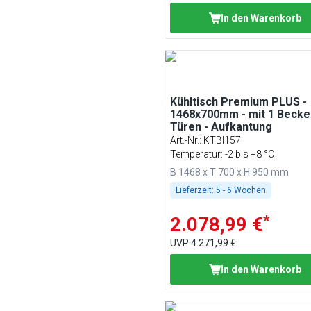
In den Warenkorb
Kühltisch Premium PLUS -
1468x700mm - mit 1 Becke
Türen - Aufkantung
Art.-Nr.
:
KTBI157
Temperatur: -2 bis +8 °C
B 1468 x T 700 x H 950 mm
Lieferzeit:
5 - 6 Wochen
*
2.078,99 €
UVP
4.271,99 €
In den Warenkorb