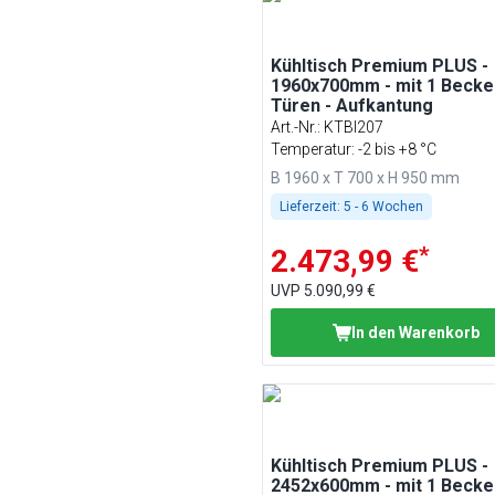
Kühltisch Premium PLUS -
1960x700mm - mit 1 Becke
Türen - Aufkantung
Art.-Nr.
:
KTBI207
Temperatur: -2 bis +8 °C
B 1960 x T 700 x H 950 mm
Lieferzeit:
5 - 6 Wochen
*
2.473,99 €
UVP
5.090,99 €
In den Warenkorb
Kühltisch Premium PLUS -
2452x600mm - mit 1 Becke