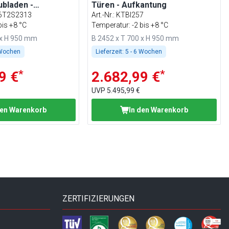
ubladen -
Türen - Aufkantung
6T2S2313
Art.-Nr.
:
KTBI257
bis +8 °C
Temperatur: -2 bis +8 °C
 x H 950 mm
B 2452 x T 700 x H 950 mm
 Wochen
Lieferzeit:
5 - 6 Wochen
*
*
9 €
2.682,99 €
UVP
5.495,99 €
den Warenkorb
In den Warenkorb
ZERTIFIZIERUNGEN