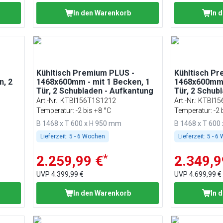
In den Warenkorb
In 
Kühltisch Premium PLUS -
Kühltisch P
n, 2
1468x600mm - mit 1 Becken, 1
1468x600mm -
Tür, 2 Schubladen - Aufkantung
Tür, 2 Schub
Art.-Nr.
:
KTBI156T1S1212
Art.-Nr.
:
KTBI15
Temperatur: -2 bis +8 °C
Temperatur: -2 
B 1468 x T 600 x H 950 mm
B 1468 x T 600
Lieferzeit:
5 - 6 Wochen
Lieferzeit:
5 - 6
*
2.259,99 €
2.349,9
UVP
4.399,99 €
UVP
4.699,99 €
In den Warenkorb
In 