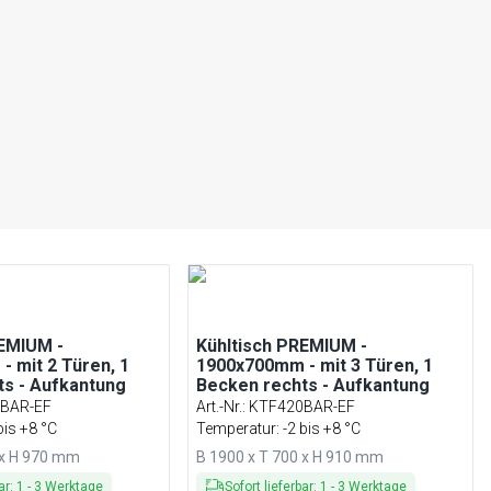
REMIUM -
Kühltisch PREMIUM -
 mit 2 Türen, 1
1900x700mm - mit 3 Türen, 1
ts - Aufkantung
Becken rechts - Aufkantung
BAR-EF
Art.-Nr.
:
KTF420BAR-EF
bis +8 °C
Temperatur: -2 bis +8 °C
 x H 970 mm
B 1900 x T 700 x H 910 mm
ar
:
1
-
3
Werktage
Sofort lieferbar
:
1
-
3
Werktage