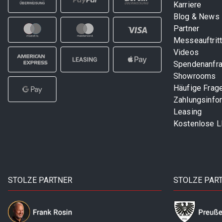
Karriere
Blog & News
Partner
Messeauftrit
Videos
Spendenanfr
Showrooms
Häufige Frag
Zahlungsinfo
Leasing
Kostenlose 
STOLZE PARTNER
STOLZE PAR