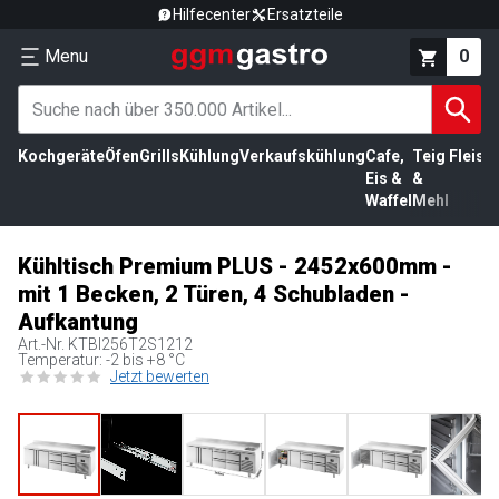
Hilfecenter
Ersatzteile
Menu
0
Kochgeräte
Öfen
Grills
Kühlung
Verkaufskühlung
Cafe,
Teig
Fleisc
Eis &
&
Waffel
Mehl
Kühltisch Premium PLUS - 2452x600mm -
mit 1 Becken, 2 Türen, 4 Schubladen -
Aufkantung
Art.-Nr.
KTBI256T2S1212
Temperatur: -2 bis +8 °C
Jetzt bewerten