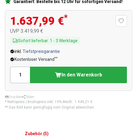
Garantiert: Bestelle bis 12 Uhr für sofortigen Versand!
*
1.637,99 €
UVP
3.419,99 €
Sofort lieferbar
:
1
-
3
Werktage
inkl.
Tiefstpreisgarantie
**
Kostenloser Versand
In den Warenkorb
Drucken
Teilen
* Nettopreis | Bruttopreis inkl. 19% MwSt.:
1.949,21 €
** Das Bild kann geringfügig vom Original abweichen.
Zubehör
(
5
)