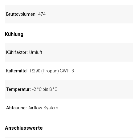
Bruttovolumen
474 l
Kühlung
Kühlfaktor
Umluft
Kältemittel
R290 (Propan) GWP: 3
Temperatur
-2 °C bis 8 °C
Abtauung
Airflow-System
Anschlusswerte