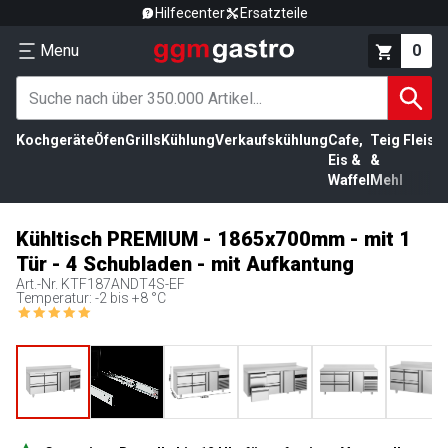
Hilfecenter
Ersatzteile
Menu
0
Kochgeräte
Öfen
Grills
Kühlung
Verkaufskühlung
Cafe,
Teig
Fleisc
Eis &
&
Waffel
Mehl
Kühltisch PREMIUM - 1865x700mm - mit 1
Tür - 4 Schubladen - mit Aufkantung
Art.-Nr.
KTF187ANDT4S-EF
Temperatur: -2 bis +8 °C