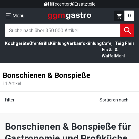
Hilfecenter
Ersatzteile
Menu
0
Kochgeräte
Öfen
Grills
Kühlung
Verkaufskühlung
Cafe,
Teig
Fleisc
Eis &
&
Waffel
Mehl
Bonschienen & Bonspieße
11
Artikel
Filter
Sortieren nach
Bonschienen & Bonspieße für
Gastronomie und Profiküche