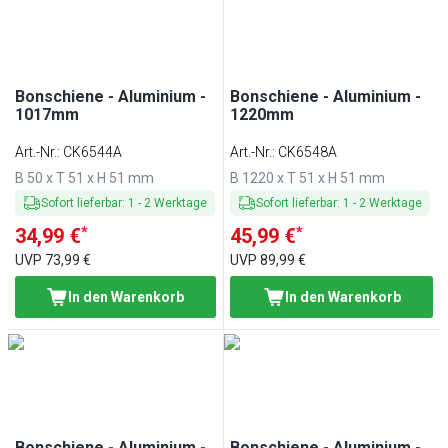
Bonschiene - Aluminium -
Bonschiene - Aluminium -
1017mm
1220mm
Art.-Nr.
:
CK6544A
Art.-Nr.
:
CK6548A
B 50 x T 51 x H 51 mm
B 1220 x T 51 x H 51 mm
Sofort lieferbar
:
1
-
2
Werktage
Sofort lieferbar
:
1
-
2
Werktage
*
*
34,99 €
45,99 €
UVP
73,99 €
UVP
89,99 €
In den Warenkorb
In den Warenkorb
Bonschiene - Aluminium -
Bonschiene - Aluminium -