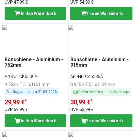
UVP
47,99 €
UVP
54,99 €
In den Warenkorb
In den Warenkorb
Bonschiene - Aluminium -
Bonschiene - Aluminium -
762mm
915mm
Art.-Nr.
:
CK6530A
Art.-Nr.
:
CK6536A
B 762 x T 51 x H 51 mm
B 915 x T 51 x H 51 mm
Verfügbar ab dem
21.08.2026
Sofort lieferbar
:
1
-
2
Werktage
*
*
29,99 €
30,99 €
UVP
59,99 €
UVP
63,99 €
In den Warenkorb
In den Warenkorb