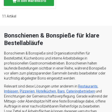
In den Warenkorb
11
Artikel
Bonschienen & Bonspieße für klare
Bestellabläufe
Bonschienen & Bonspieße sind Organisationshilfen für
Bestellzettel, Küchenbons und interne Arbeitsbelege in
professionellen Gastronomiebetrieben. Bonschienen halten
laufende Bestellungen sichtbar in einer Reihe, während Bonspieße
vor allem zum platzsparenden Sammeln bereits bearbeiteter oder
kurzfristig abgelegter Bons eingesetzt werden.
Relevant sind diese Lösungen unter anderem in
Restaurants
,
Imbissen
,
Pizzerien
,
Hotelküchen
,
Bars
,
Cateringbetrieben
und
Einrichtungen der Gemeinschaftsverpflegung. Gerade während der
Mittags- oder Abendspitze hilft eine feste Bonablage dabei, offene
Aufträge in einer nachvollziehbaren Reihenfolge zu bearbeiten.
Lose Zettel auf Arbeitsflächen können dagegen verrutschen,