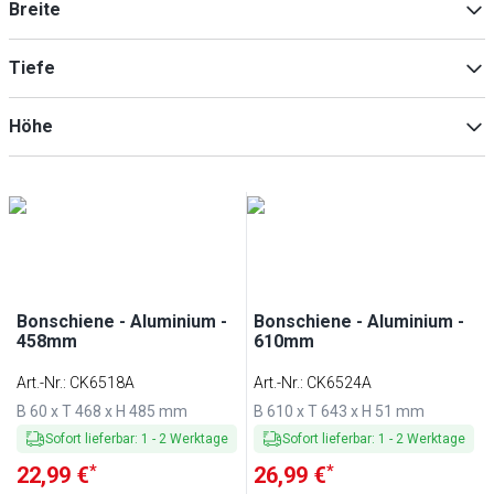
Breite
Edelstahl
(
1
)
Holz
(
1
)
Tiefe
Min
Max
Höhe
Min
Max
Min
Max
Bonschiene - Aluminium -
Bonschiene - Aluminium -
458mm
610mm
Art.-Nr.
:
CK6518A
Art.-Nr.
:
CK6524A
B 60 x T 468 x H 485 mm
B 610 x T 643 x H 51 mm
Sofort lieferbar
:
1
-
2
Werktage
Sofort lieferbar
:
1
-
2
Werktage
*
*
22,99 €
26,99 €