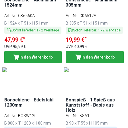
1524mm
305mm
Art.-Nr.
:
CK6560A
Art.-Nr.
:
CK6512A
B 1524 x T 51 x H 51 mm
B 305 x T 51 x H 51 mm
Sofort lieferbar
:
1
-
2
Werktage
Sofort lieferbar
:
1
-
2
Werktage
*
*
47,99 €
19,99 €
UVP
95,99 €
UVP
40,99 €
In den Warenkorb
In den Warenkorb
Bonschiene - Edelstahl -
Bonspieß - 1 Spieß aus
1200mm
Kunststoff - Basis aus
Holz
Art.-Nr.
:
BOSW120
Art.-Nr.
:
BSA1
B 800 x T 1200 x H 80 mm
B 90 x T 55 x H 105 mm