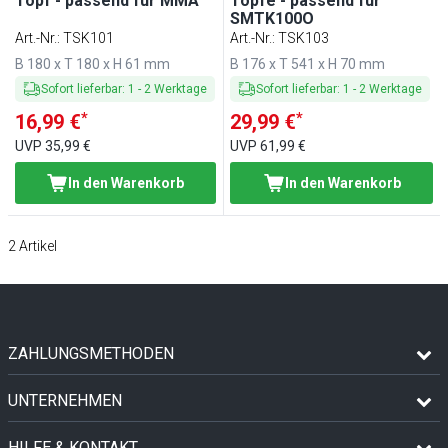
Topf - passend für MMA
Töpfe - passend für
SMTK100O
Art.-Nr.
:
TSK101
Art.-Nr.
:
TSK103
B 180 x T 180 x H 61 mm
B 176 x T 541 x H 70 mm
Sofort lieferbar
:
1
-
2
Werktage
Sofort lieferbar
:
1
-
2
Werktage
*
*
16,99 €
29,99 €
UVP
35,99 €
UVP
61,99 €
In den Warenkorb
In den Warenkorb
2
Artikel
ZAHLUNGSMETHODEN
UNTERNEHMEN
HILFE & KONTAKT