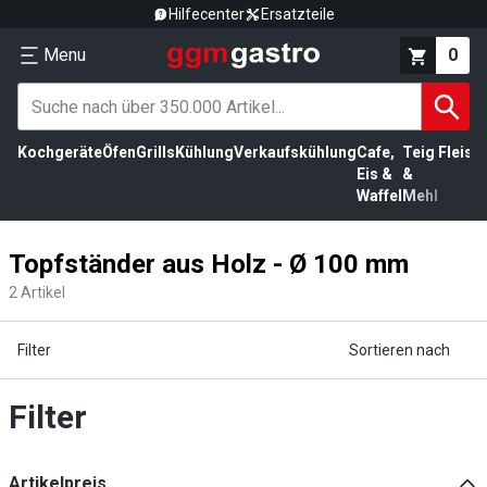
Hilfecenter
Ersatzteile
Menu
0
Kochgeräte
Öfen
Grills
Kühlung
Verkaufskühlung
Cafe,
Teig
Fleisc
Eis &
&
Waffel
Mehl
Topfständer aus Holz - Ø 100 mm
2
Artikel
Filter
Sortieren nach
Filter
Artikelpreis