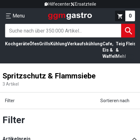
Hilfecenter
Ersatzteile
Menu
0
Kochgeräte
Öfen
Grills
Kühlung
Verkaufskühlung
Cafe,
Teig
Fleisc
Eis &
&
Waffel
Mehl
Spritzschutz & Flammsiebe
3
Artikel
Filter
Sortieren nach
Filter
Artikelpreis