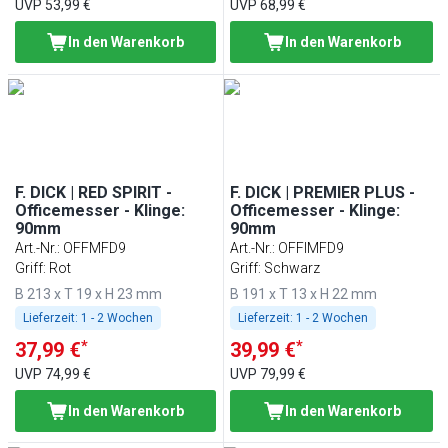
UVP
53,99 €
UVP
68,99 €
In den Warenkorb
In den Warenkorb
F. DICK | RED SPIRIT -
F. DICK | PREMIER PLUS -
Officemesser - Klinge:
Officemesser - Klinge:
90mm
90mm
Art.-Nr.
:
OFFMFD9
Art.-Nr.
:
OFFIMFD9
Griff: Rot
Griff: Schwarz
B 213 x T 19 x H 23 mm
B 191 x T 13 x H 22 mm
Lieferzeit:
1 - 2 Wochen
Lieferzeit:
1 - 2 Wochen
*
*
37,99 €
39,99 €
UVP
74,99 €
UVP
79,99 €
In den Warenkorb
In den Warenkorb