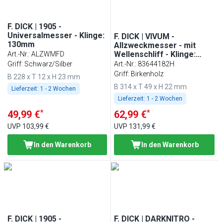
F. DICK | 1905 -
Universalmesser - Klinge:
F. DICK | VIVUM -
130mm
Allzweckmesser - mit
Wellenschliff - Klinge:
Art.-Nr.
:
ALZWMFD
180mm
Griff: Schwarz/Silber
Art.-Nr.
:
83644182H
Griff: Birkenholz
B 228 x T 12 x H 23 mm
B 314 x T 49 x H 22 mm
Lieferzeit:
1 - 2 Wochen
Lieferzeit:
1 - 2 Wochen
*
*
49,99 €
62,99 €
UVP
103,99 €
UVP
131,99 €
In den Warenkorb
In den Warenkorb
F. DICK | 1905 -
F. DICK | DARKNITRO -