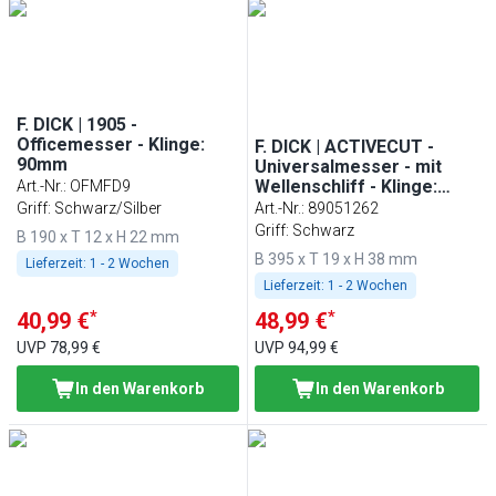
F. DICK | 1905 -
Officemesser - Klinge:
F. DICK | ACTIVECUT -
90mm
Universalmesser - mit
Wellenschliff - Klinge:
Art.-Nr.
:
OFMFD9
260mm
Griff: Schwarz/Silber
Art.-Nr.
:
89051262
Griff: Schwarz
B 190 x T 12 x H 22 mm
B 395 x T 19 x H 38 mm
Lieferzeit:
1 - 2 Wochen
Lieferzeit:
1 - 2 Wochen
*
*
40,99 €
48,99 €
UVP
78,99 €
UVP
94,99 €
In den Warenkorb
In den Warenkorb