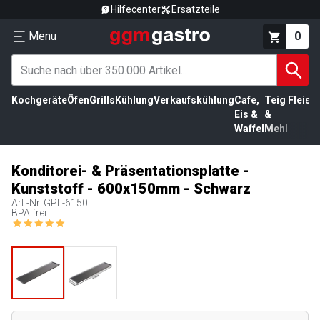
Hilfecenter
Ersatzteile
Menu
0
Kochgeräte
Öfen
Grills
Kühlung
Verkaufskühlung
Cafe,
Teig
Fleisc
Eis &
&
Waffel
Mehl
Konditorei- & Präsentationsplatte -
Kunststoff - 600x150mm - Schwarz
Art.-Nr.
GPL-6150
BPA frei