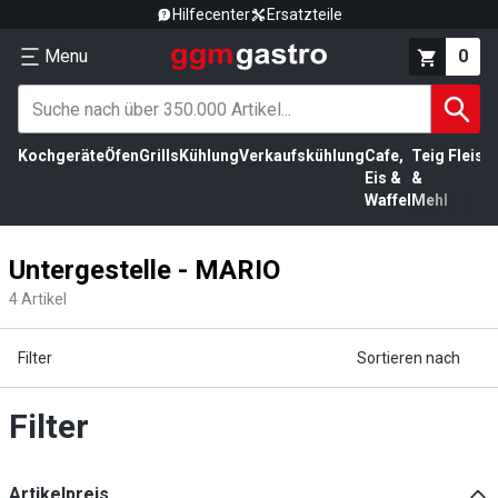
Hilfecenter
Ersatzteile
Menu
0
Kochgeräte
Öfen
Grills
Kühlung
Verkaufskühlung
Cafe,
Teig
Fleisc
Eis &
&
Waffel
Mehl
Untergestelle - MARIO
4
Artikel
Filter
Sortieren nach
Filter
Artikelpreis