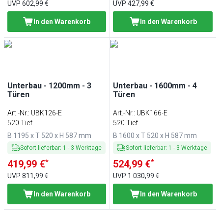
UVP
602,99 €
UVP
427,99 €
In den Warenkorb
In den Warenkorb
Unterbau - 1200mm - 3
Unterbau - 1600mm - 4
Türen
Türen
Art.-Nr.
:
UBK126-E
Art.-Nr.
:
UBK166-E
520 Tief
520 Tief
B 1195 x T 520 x H 587 mm
B 1600 x T 520 x H 587 mm
Sofort lieferbar
:
1
-
3
Werktage
Sofort lieferbar
:
1
-
3
Werktage
*
*
419,99 €
524,99 €
UVP
811,99 €
UVP
1.030,99 €
In den Warenkorb
In den Warenkorb