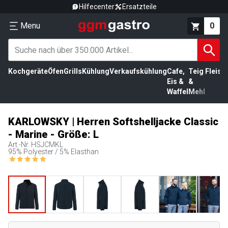
Hilfecenter
Ersatzteile
Menu
0
Kochgeräte
Öfen
Grills
Kühlung
Verkaufskühlung
Cafe,
Teig
Fleisc
Eis &
&
Waffel
Mehl
KARLOWSKY | Herren Softshelljacke Classic
- Marine - Größe: L
Art.-Nr.
HSJCMKL
95% Polyester / 5% Elasthan