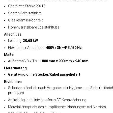
Oberplatte Stärke 20/10
Scotch Brite satiniert
Glaskeramik-Kochfeld
Höhenverstellbare Edelstahlfüße
Anschluss
Leistung:
20,68 kW
Elektrischer Anschluss:
400V / 3N~/PE / 50 Hz
Maße
Außenmaß B x T x H:
800 mm x 900 mm x 940 mm
Lieferumfang
Gerät wird ohne Stecker/Kabel ausgeliefert
Richtlinien
Selbstverständlich nach Vorgaben der Hygiene- und Sicherheitsrich
produziert
Artikel trägt richtlinienkonform CE-Kennzeichnung
Material entspricht den europäischen Nahrungsmittel-Normen