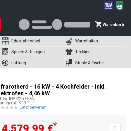
Warenkorb
Edelstahlmöbel
Warmhalten
Spülen & Reinigen
Textilien
Lüftung
Stühle & Tische
nfrarotherd - 16 kW - 4 Kochfelder - inkl.
lektrofen - 4,46 kW
t.-Nr.
IHB899+EB5S
andgerät - 900 Tief
Jetzt bewerten
*
4.579,99 €