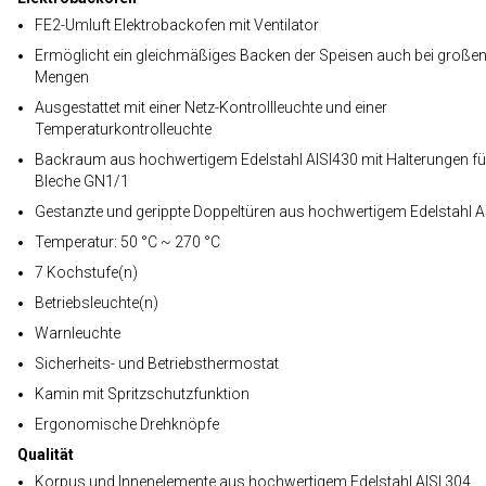
FE2-Umluft Elektrobackofen mit Ventilator
Ermöglicht ein gleichmäßiges Backen der Speisen auch bei große
Mengen
Ausgestattet mit einer Netz-Kontrollleuchte und einer
Temperaturkontrolleuchte
Backraum aus hochwertigem Edelstahl AISI430 mit Halterungen fü
Bleche GN1/1
Gestanzte und gerippte Doppeltüren aus hochwertigem Edelstahl A
Temperatur: 50 °C ~ 270 °C
7 Kochstufe(n)
Betriebsleuchte(n)
Warnleuchte
Sicherheits- und Betriebsthermostat
Kamin mit Spritzschutzfunktion
Ergonomische Drehknöpfe
Qualität
Korpus und Innenelemente aus hochwertigem Edelstahl AISI 304