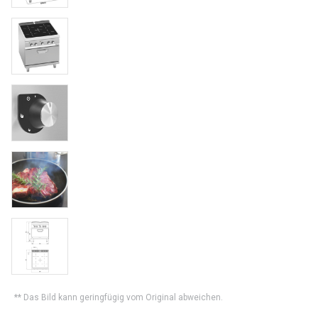
** Das Bild kann geringfügig vom Original abweichen.