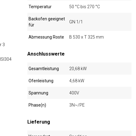
Temperatur
50 °C bis 270 °C
n
Backofen geeignet
GN 1/1
für
Abmessung Roste
B 530 x T 325 mm
r 3
Anschlusswerte
ISI304
Gesamtleistung
20,68 kW
Ofenleistung
4,68 kW
Spannung
400V
Phase(n)
3N~/PE
Lieferung