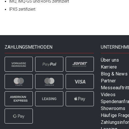
IMQ, IMQ-GS und RoHS zertifiziert
IPX5 zertifiziert
ZAHLUNGSMETHODEN
UNTERNEHM
Über uns
Karriere
Blog & News
Partner
Messeauftrit
Videos
Spendenanfr
Showrooms
Häufige Frag
Zahlungsinfo