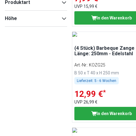
Produktart
UVP
15,99 €
Zangen
(
8
)
Höhe
In den Warenkorb
Pfannenwender
(
8
)
Tranchiergabeln
(
5
)
(4 Stück) Barbeque Zange 
Min
Max
Länge: 250mm - Edelstahl
Art.-Nr.
:
KOZG25
B 50 x T 40 x H 250 mm
Lieferzeit:
5 - 6 Wochen
*
12,99 €
UVP
26,99 €
In den Warenkorb