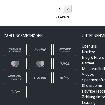
21
Artikel
ZAHLUNGSMETHODEN
UNTERNEHM
Über uns
Karriere
Blog & News
Partner
Messeauftrit
Videos
Spendenanfr
Showrooms
Häufige Frag
Zahlungsinfo
Leasing