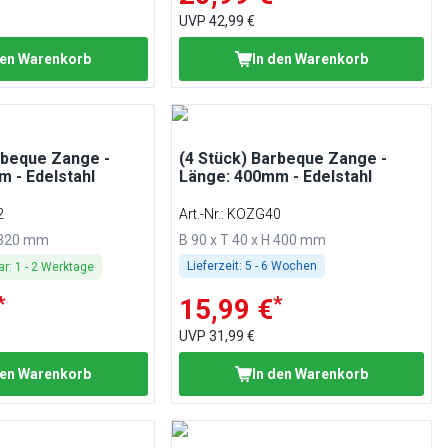
UVP
42,99 €
den Warenkorb
In den Warenkorb
rbeque Zange -
(4 Stück) Barbeque Zange -
 - Edelstahl
Länge: 400mm - Edelstahl
2
Art.-Nr.
:
KOZG40
H 320 mm
B 90 x T 40 x H 400 mm
Lieferzeit:
5 - 6 Wochen
ar
:
1
-
2
Werktage
*
*
15,99 €
UVP
31,99 €
den Warenkorb
In den Warenkorb