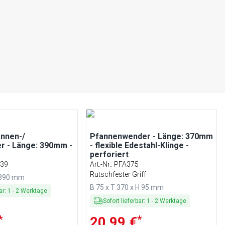
annen-/
Pfannenwender - Länge: 370mm
r - Länge: 390mm -
- flexible Edestahl-Klinge -
perforiert
39
Art.-Nr.
:
PFA375
Rutschfester Griff
H 390 mm
B 75 x T 370 x H 95 mm
ar
:
1
-
2
Werktage
Sofort lieferbar
:
1
-
2
Werktage
*
*
20,99 €