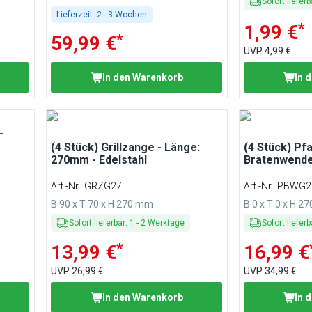
Sofort lieferb
Lieferzeit:
2 - 3 Wochen
*
1,99 €
*
59,99 €
UVP
4,99 €
In den Warenkorb
In 
-
(4 Stück) Grillzange - Länge:
(4 Stück) Pf
270mm - Edelstahl
Bratenwende
Art.-Nr.
:
GRZG27
Art.-Nr.
:
PBWG2
B 90 x T 70 x H 270 mm
B 0 x T 0 x H 
Sofort lieferbar
:
1
-
2
Werktage
Sofort lieferb
*
13,99 €
16,99 €
UVP
26,99 €
UVP
34,99 €
In den Warenkorb
In 