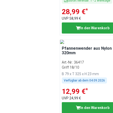
Sofort lieferbar
:
1
-
2
Werktage
*
28,99 €
UVP
58,99 €
In den Warenkorb
Pfannenwender aus Nylon 
320mm
Art.-Nr.
:
36417
Griff 18/10
B 79 x T 325 x H 23 mm
Verfügbar ab dem
04.09.2026
*
12,99 €
UVP
24,99 €
In den Warenkorb