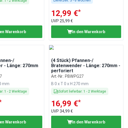
Lieferzeit:
5 - 6 Wochen
ar
:
1
-
2
Werktage
*
12,99 €
UVP
25,99 €
den Warenkorb
In den Warenkorb
annen-/
(4 Stück) Pfannen-/
r - Länge: 270mm
Bratenwender - Länge: 270mm -
perforiert
7
Art.-Nr.
:
PBWPG27
270 mm
B 0 x T 0 x H 270 mm
ar
:
1
-
2
Werktage
Sofort lieferbar
:
1
-
2
Werktage
*
*
16,99 €
UVP
34,99 €
den Warenkorb
In den Warenkorb