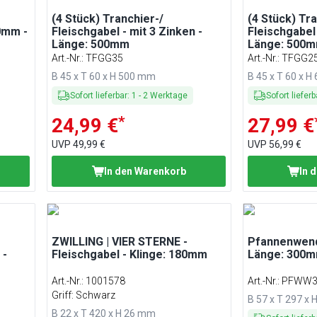
(4 Stück) Tranchier-/
(4 Stück) Tra
0mm -
Fleischgabel - mit 3 Zinken -
Fleischgabel 
Länge: 500mm
Länge: 500
Art.-Nr.
:
TFGG35
Art.-Nr.
:
TFGG2
B 45 x T 60 x H 500 mm
B 45 x T 60 x 
Sofort lieferbar
:
1
-
2
Werktage
Sofort lieferb
*
24,99 €
27,99 €
UVP
49,99 €
UVP
56,99 €
In den Warenkorb
In 
ZWILLING | VIER STERNE -
Pfannenwend
 -
Fleischgabel - Klinge: 180mm
Länge: 300m
Art.-Nr.
:
1001578
Art.-Nr.
:
PFWW3
Griff: Schwarz
B 57 x T 297 x
B 22 x T 420 x H 26 mm