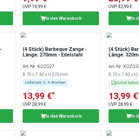
UVP
19,99 €
UVP
42,99 €
In den Warenkorb
In 
-
(4 Stück) Barbeque Zange -
(4 Stück) Ba
Länge: 270mm - Edelstahl
Länge: 320mm
Art.-Nr.
:
KOZG27
Art.-Nr.
:
KOZG3
B 70 x T 40 x H 270 mm
B 70 x T 40 x 
Lieferzeit:
5 - 6 Wochen
Sofort lieferb
*
13,99 €
13,99 €
UVP
28,99 €
UVP
28,99 €
In den Warenkorb
In 