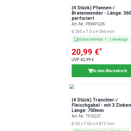
(4 Stück) Pfannen-/
Bratenwender - Länge: 36
perforiert
Art.-Nr.
:
PBWPG36
B 360 x T 0 x H 360 mm
Sofort lieferbar
:
1
-
2
Werktage
*
20,99 €
UVP
42,99 €
In den Warenkorb
(4 Stück) Tranchier-/
Fleischgabel - mit 3 Zinken
Länge: 700mm
Art.-Nr.
:
TFGG37
B 50 x T 60 x H 815 mm