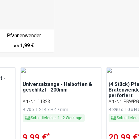
Pfannenwender
1,99 €
ab
t -
Universalzange - Halboffen &
(4 Stück) Pf
geschlitzt - 200mm
Bratenwende
perforiert
Art.-Nr.
:
11323
Art.-Nr.
:
PBWPG
B 70 x T 214 x H 47 mm
B 390 x T 0 x 
Sofort lieferbar
:
1
-
2
Werktage
Sofort lieferb
*
9,99 €
20,99 €