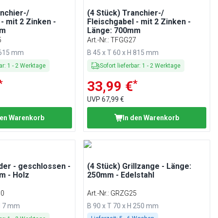
nchier-/
(4 Stück) Tranchier-/
- mit 2 Zinken -
Fleischgabel - mit 2 Zinken -
mm
Länge: 700mm
5
Art.-Nr.
:
TFGG27
H 615 mm
B 45 x T 60 x H 815 mm
ar
:
1
-
2
Werktage
Sofort lieferbar
:
1
-
2
Werktage
*
*
33,99 €
UVP
67,99 €
den Warenkorb
In den Warenkorb
er - geschlossen -
(4 Stück) Grillzange - Länge:
m - Holz
250mm - Edelstahl
0
Art.-Nr.
:
GRZG25
 H 7 mm
B 90 x T 70 x H 250 mm