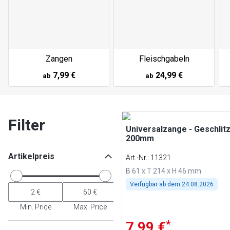
Zangen
Fleischgabeln
7,99 €
24,99 €
ab
ab
Filter
Universalzange - Geschlitz
200mm
Artikelpreis
Art.-Nr.
:
11321
B 61 x T 214 x H 46 mm
Verfügbar ab dem
24.08.2026
Min. Price
Max. Price
*
7,99 €