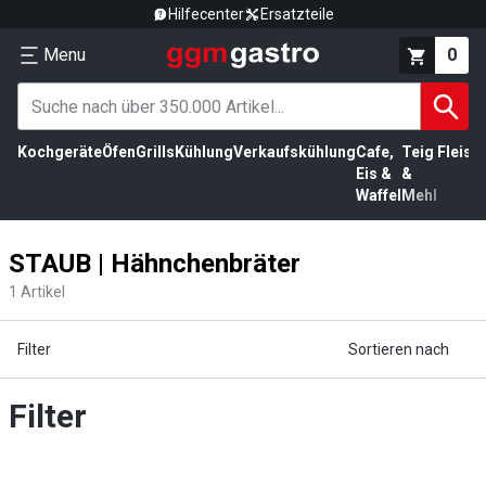
Hilfecenter
Ersatzteile
Menu
0
Kochgeräte
Öfen
Grills
Kühlung
Verkaufskühlung
Cafe,
Teig
Fleisc
Eis &
&
Waffel
Mehl
STAUB | Hähnchenbräter
1
Artikel
Filter
Sortieren nach
Filter