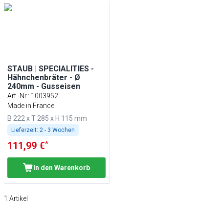
STAUB | SPECIALITIES -
Hähnchenbräter - Ø
240mm - Gusseisen
Art.-Nr.
:
1003952
Made in France
B 222 x T 285 x H 115 mm
Lieferzeit:
2 - 3 Wochen
*
111,99 €
In den Warenkorb
1
Artikel