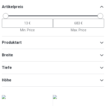
Artikelpreis
Min. Price
Max. Price
Produktart
Zubehör für Kochgeräte
(
4
)
Breite
Handschuhe
(
2
)
Zangen
(
2
)
Tiefe
Min
Max
Höhe
Min
Max
Min
Max