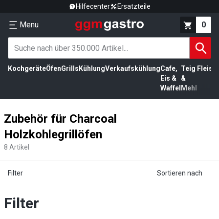
Hilfecenter
Ersatzteile
Menu
0
Kochgeräte
Öfen
Grills
Kühlung
Verkaufskühlung
Cafe,
Teig
Fleisc
Eis &
&
Waffel
Mehl
Zubehör für Charcoal
Holzkohlegrillöfen
8
Artikel
Filter
Sortieren nach
Filter