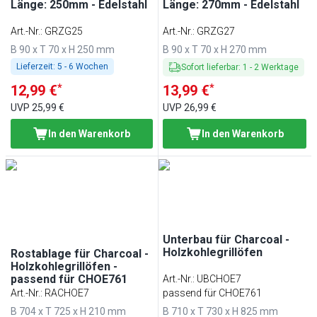
Länge: 250mm - Edelstahl
Länge: 270mm - Edelstahl
Art.-Nr.
:
GRZG25
Art.-Nr.
:
GRZG27
B 90 x T 70 x H 250 mm
B 90 x T 70 x H 270 mm
Lieferzeit:
5 - 6 Wochen
Sofort lieferbar
:
1
-
2
Werktage
*
*
12,99 €
13,99 €
UVP
25,99 €
UVP
26,99 €
In den Warenkorb
In den Warenkorb
Unterbau für Charcoal -
Holzkohlegrillöfen
Rostablage für Charcoal -
Holzkohlegrillöfen -
passend für CHOE761
Art.-Nr.
:
UBCHOE7
Art.-Nr.
:
RACHOE7
passend für CHOE761
B 704 x T 725 x H 210 mm
B 710 x T 730 x H 825 mm