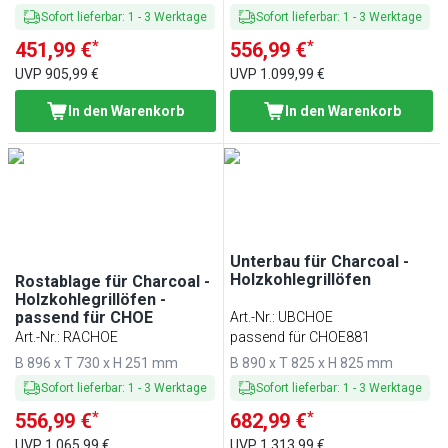
Sofort lieferbar
:
1
-
3
Werktage
Sofort lieferbar
:
1
-
3
Werktage
*
*
451,99 €
556,99 €
UVP
905,99 €
UVP
1.099,99 €
In den Warenkorb
In den Warenkorb
Unterbau für Charcoal -
Holzkohlegrillöfen
Rostablage für Charcoal -
Holzkohlegrillöfen -
passend für CHOE
Art.-Nr.
:
UBCHOE
Art.-Nr.
:
RACHOE
passend für CHOE881
B 896 x T 730 x H 251 mm
B 890 x T 825 x H 825 mm
Sofort lieferbar
:
1
-
3
Werktage
Sofort lieferbar
:
1
-
3
Werktage
*
*
556,99 €
682,99 €
UVP
1.065,99 €
UVP
1.313,99 €