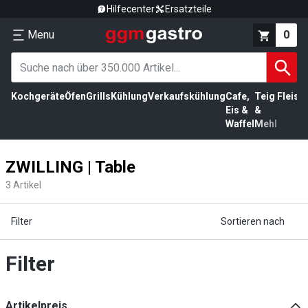
Hilfecenter
Ersatzteile
Menu
0
Kochgeräte
Öfen
Grills
Kühlung
Verkaufskühlung
Cafe,
Teig
Fleisc
Eis &
&
Waffel
Mehl
ZWILLING | Table
3
Artikel
Filter
Sortieren nach
Filter
Artikelpreis