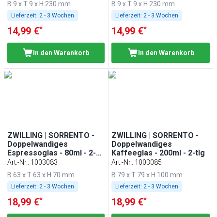
B 9 x T 9 x H 230 mm
B 9 x T 9 x H 230 mm
Lieferzeit:
2 - 3 Wochen
Lieferzeit:
2 - 3 Wochen
*
*
14,99 €
14,99 €
In den Warenkorb
In den Warenkorb
ZWILLING | SORRENTO -
ZWILLING | SORRENTO -
Doppelwandiges
Doppelwandiges
Espressoglas - 80ml - 2-
Kaffeeglas - 200ml - 2-tlg
tlg
Art.-Nr.
:
1003083
Art.-Nr.
:
1003085
B 63 x T 63 x H 70 mm
B 79 x T 79 x H 100 mm
Lieferzeit:
2 - 3 Wochen
Lieferzeit:
2 - 3 Wochen
*
*
18,99 €
18,99 €