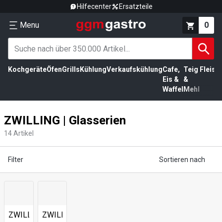
Hilfecenter
Ersatzteile
Menu
0
Kochgeräte
Öfen
Grills
Kühlung
Verkaufskühlung
Cafe,
Teig
Fleisc
Eis &
&
Waffel
Mehl
ZWILLING | Glasserien
14
Artikel
Filter
Sortieren nach
ZWILLING
ZWILLING