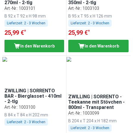
270ml - 2-tlg
350ml - 2-tlg
Art.-Nr.
:
1003101
Art.-Nr.
:
1003103
B 92 x T 92 x H 98 mm
B 95 x T 95 x H 126 mm
Lieferzeit:
2 - 3 Wochen
Lieferzeit:
2 - 3 Wochen
*
*
25,99 €
25,99 €
In den Warenkorb
In den Warenkorb
ZWILLING | SORRENTO
BAR - Bierglasset - 410ml
ZWILLING | SORRENTO -
- 2-tlg
Teekanne mit Stövchen -
800ml - Transparent
Art.-Nr.
:
1003100
Art.-Nr.
:
1003099
B 84 x T 84 x H 202 mm
B 204 x T 204 x H 182 mm
Lieferzeit:
2 - 3 Wochen
Lieferzeit:
2 - 3 Wochen