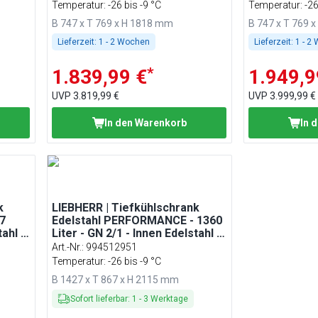
Temperatur: -26 bis -9 °C
Temperatur: -26
B 747 x T 769 x H 1818 mm
B 747 x T 769 
Lieferzeit:
1 - 2 Wochen
Lieferzeit:
1 - 2
*
1.839,99 €
1.949,9
UVP
3.819,99 €
UVP
3.999,99 €
In den Warenkorb
In 
k
LIEBHERR | Tiefkühlschrank
7
Edelstahl PERFORMANCE - 1360
ahl -
Liter - GN 2/1 - Innen Edelstahl -
mit 2 Türen
Art.-Nr.
:
994512951
Temperatur: -26 bis -9 °C
B 1427 x T 867 x H 2115 mm
Sofort lieferbar
:
1
-
3
Werktage