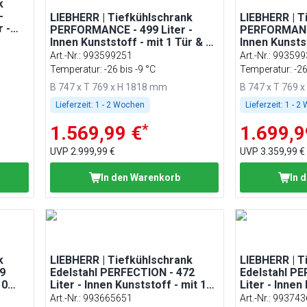
k
-
LIEBHERR | Tiefkühlschrank
LIEBHERR | T
r -
PERFORMANCE - 499 Liter -
PERFORMANCE
Innen Kunststoff - mit 1 Tür & 10
Innen Kunstst
Staukörben - Weiß
Staukörben 
Art.-Nr.
:
993599251
Art.-Nr.
:
993599
Temperatur: -26 bis -9 °C
Temperatur: -26
B 747 x T 769 x H 1818 mm
B 747 x T 769 
Lieferzeit:
1 - 2 Wochen
Lieferzeit:
1 - 2
*
1.569,99 €
1.699,9
UVP
2.999,99 €
UVP
3.359,99 €
In den Warenkorb
In 
k
LIEBHERR | Tiefkühlschrank
LIEBHERR | T
9
Edelstahl PERFECTION - 472
Edelstahl PE
10
Liter - Innen Kunststoff - mit 1
Liter - Innen
Tür
Tür
Art.-Nr.
:
993665651
Art.-Nr.
:
993743