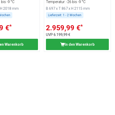
 bis -9 °C
Temperatur: -26 bis -9 °C
x H 2018 mm
B 697 x T 867 x H 2115 mm
 Wochen
Lieferzeit:
1 - 2 Wochen
*
*
9 €
2.959,99 €
UVP
6.199,99 €
den Warenkorb
In den Warenkorb