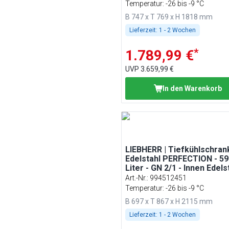
Temperatur: -26 bis -9 °C
B 747 x T 769 x H 1818 mm
Lieferzeit:
1 - 2 Wochen
*
1.789,99 €
UVP
3.659,99 €
In den Warenkorb
LIEBHERR | Tiefkühlschran
Edelstahl PERFECTION - 59
Liter - GN 2/1 - Innen Edelst
mit 1 Tür & WiFi
Art.-Nr.
:
994512451
Temperatur: -26 bis -9 °C
B 697 x T 867 x H 2115 mm
Lieferzeit:
1 - 2 Wochen