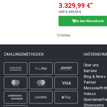
*
3.329,99 €
UVP
6.399,99 €
In den Warenkorb
10
Artikel
ZAHLUNGSMETHODEN
UNTERNEHM
Über uns
Karriere
Blog & News
Partner
Messeauftrit
Videos
Spendenanfr
Showrooms