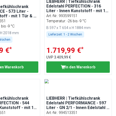
LIEBHERR | Tiefkühlschrank
Edelstahl PERFECTION - 316
iefkühlschrank
Liter - Innen Kunststoff - mit 1
 - 573 Liter -
Tür
off - mit 1 Tür & 12
Art.-Nr.
:
993599151
- Weiß
351
Temperatur: -26 bis -9 °C
 bis -9 °C
B 597 x T 654 x H 1884 mm
x H 2018 mm
Lieferzeit:
1 - 2 Wochen
 Wochen
*
*
9 €
1.719,99 €
UVP
3.409,99 €
den Warenkorb
In den Warenkorb
iefkühlschrank
LIEBHERR | Tiefkühlschrank
RFECTION - 544
Edelstahl PERFORMANCE - 597
 Kunststoff - mit 1
Liter - GN 2/1 - Innen Edelstahl -
mit 1 Tür
651
Art.-Nr.
:
994513351