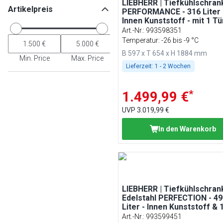
LIEBHERR | Tiefkühlschran
Artikelpreis
PERFORMANCE - 316 Liter 
Innen Kunststoff - mit 1 Tü
Weiß
Art.-Nr.
:
993598351
Temperatur: -26 bis -9 °C
B 597 x T 654 x H 1884 mm
Min. Price
Max. Price
Lieferzeit:
1 - 2 Wochen
*
1.499,99 €
UVP
3.019,99 €
In den Warenkorb
LIEBHERR | Tiefkühlschran
Edelstahl PERFECTION - 49
Liter - Innen Kunststoff & 
Staukörbe - mit 1 Tür
Art.-Nr.
:
993599451