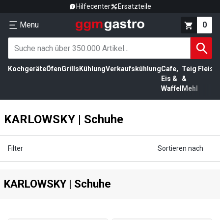
Hilfecenter
Ersatzteile
Menu
0
Kochgeräte
Öfen
Grills
Kühlung
Verkaufskühlung
Cafe,
Teig
Fleisc
Eis &
&
Waffel
Mehl
KARLOWSKY | Schuhe
Filter
Sortieren nach
KARLOWSKY | Schuhe