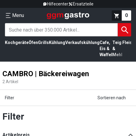
Hilfecenter
Ersatzteile
Menu
0
Kochgeräte
Öfen
Grills
Kühlung
Verkaufskühlung
Cafe,
Teig
Fleisc
Eis &
&
Waffel
Mehl
CAMBRO | Bäckereiwagen
2
Artikel
Filter
Sortieren nach
Filter
Artikelpreis