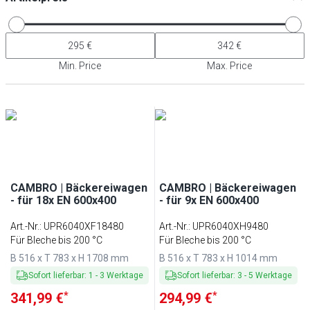
Min. Price
Max. Price
CAMBRO | Bäckereiwagen
CAMBRO | Bäckereiwagen
- für 18x EN 600x400
- für 9x EN 600x400
Art.-Nr.
:
UPR6040XF18480
Art.-Nr.
:
UPR6040XH9480
Für Bleche bis 200 °C
Für Bleche bis 200 °C
B 516 x T 783 x H 1708 mm
B 516 x T 783 x H 1014 mm
Sofort lieferbar
:
1
-
3
Werktage
Sofort lieferbar
:
3
-
5
Werktage
*
*
341,99 €
294,99 €