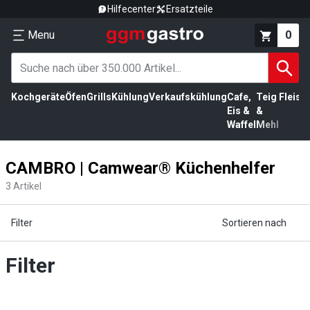
Hilfecenter
Ersatzteile
Menu
0
Kochgeräte
Öfen
Grills
Kühlung
Verkaufskühlung
Cafe,
Teig
Fleisc
Eis &
&
Waffel
Mehl
CAMBRO | Camwear® Küchenhelfer
3
Artikel
Filter
Sortieren nach
Filter