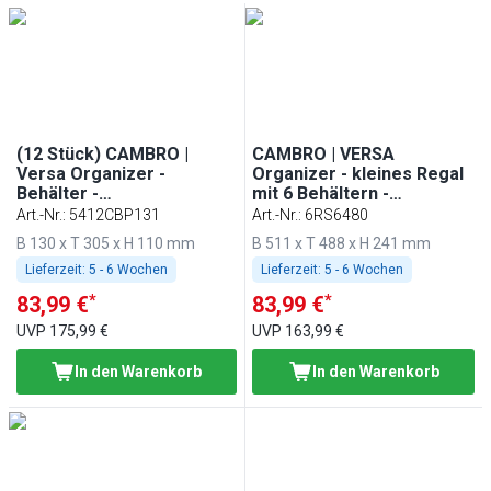
(12 Stück) CAMBRO |
CAMBRO | VERSA
Versa Organizer -
Organizer - kleines Regal
Behälter -
mit 6 Behältern -
130x305x110mm - Braun
511x488mm - Grau-
Art.-Nr.
:
5412CBP131
Art.-Nr.
:
6RS6480
gesprenkelt
B 130 x T 305 x H 110 mm
B 511 x T 488 x H 241 mm
Lieferzeit:
5 - 6 Wochen
Lieferzeit:
5 - 6 Wochen
*
*
83,99 €
83,99 €
UVP
175,99 €
UVP
163,99 €
In den Warenkorb
In den Warenkorb