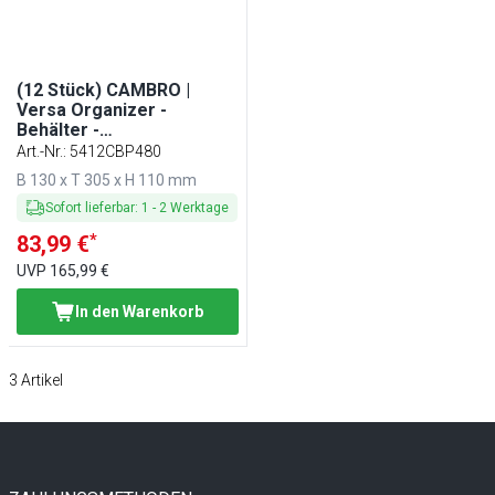
(12 Stück) CAMBRO |
Versa Organizer -
Behälter -
130x305x110mm - Grau-
Art.-Nr.
:
5412CBP480
gesprenkelt
B 130 x T 305 x H 110 mm
Sofort lieferbar
:
1
-
2
Werktage
*
83,99 €
UVP
165,99 €
In den Warenkorb
3
Artikel