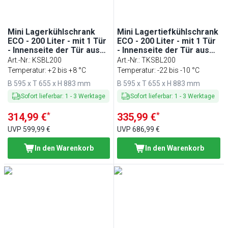
Mini Lagerkühlschrank
Mini Lagertiefkühlschrank
ECO - 200 Liter - mit 1 Tür
ECO - 200 Liter - mit 1 Tür
- Innenseite der Tür aus
- Innenseite der Tür aus
Kunststoff - Schwarz
Kunststoff - Schwarz
Art.-Nr.
:
KSBL200
Art.-Nr.
:
TKSBL200
Temperatur: +2 bis +8 °C
Temperatur: -22 bis -10 °C
B 595 x T 655 x H 883 mm
B 595 x T 655 x H 883 mm
Sofort lieferbar
:
1
-
3
Werktage
Sofort lieferbar
:
1
-
3
Werktage
*
*
314,99 €
335,99 €
UVP
599,99 €
UVP
686,99 €
In den Warenkorb
In den Warenkorb