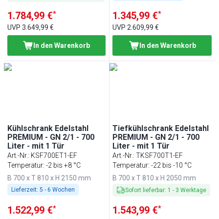
*
*
1.784,99 €
1.345,99 €
UVP
3.649,99 €
UVP
2.609,99 €
In den Warenkorb
In den Warenkorb
Kühlschrank Edelstahl
Tiefkühlschrank Edelstahl
PREMIUM - GN 2/1 - 700
PREMIUM - GN 2/1 - 700
Liter - mit 1 Tür
Liter - mit 1 Tür
Art.-Nr.
:
KSF700ET1-EF
Art.-Nr.
:
TKSF700T1-EF
Temperatur: -2 bis +8 °C
Temperatur: -22 bis -10 °C
B 700 x T 810 x H 2150 mm
B 700 x T 810 x H 2050 mm
Lieferzeit:
5 - 6 Wochen
Sofort lieferbar
:
1
-
3
Werktage
*
*
1.522,99 €
1.543,99 €