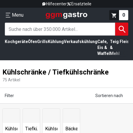
Hilfecenter
Ersatzteile
Menu
0
Kochgeräte
Öfen
Grills
Kühlung
Verkaufskühlung
Cafe,
Teig
Fleisc
Eis &
&
Waffel
Mehl
Kühlschränke / Tiefkühlschränke
75
Artikel
Filter
Sortieren nach
Kühlschränke
Tiefkühlschränke
Kühlschränke
Bäckerei