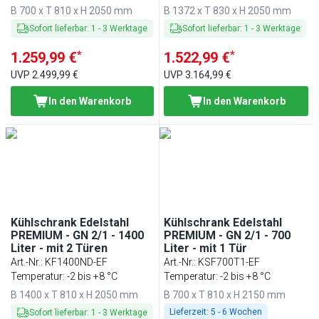
B 700 x T 810 x H 2050 mm
B 1372 x T 830 x H 2050 mm
Sofort lieferbar
:
1
-
3
Werktage
Sofort lieferbar
:
1
-
3
Werktage
*
*
1.259,99 €
1.522,99 €
UVP
2.499,99 €
UVP
3.164,99 €
In den Warenkorb
In den Warenkorb
Kühlschrank Edelstahl
Kühlschrank Edelstahl
PREMIUM - GN 2/1 - 1400
PREMIUM - GN 2/1 - 700
Liter - mit 2 Türen
Liter - mit 1 Tür
Art.-Nr.
:
KF1400ND-EF
Art.-Nr.
:
KSF700T1-EF
Temperatur: -2 bis +8 °C
Temperatur: -2 bis +8 °C
B 1400 x T 810 x H 2050 mm
B 700 x T 810 x H 2150 mm
Lieferzeit:
5 - 6 Wochen
Sofort lieferbar
:
1
-
3
Werktage