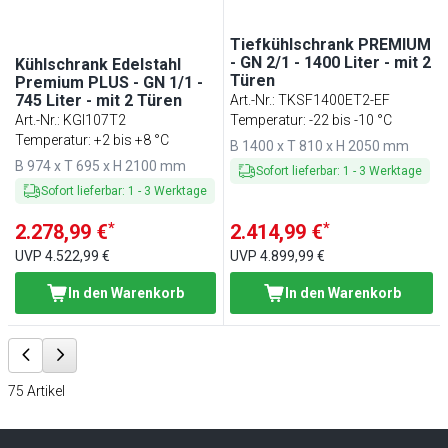
Tiefkühlschrank PREMIUM
- GN 2/1 - 1400 Liter - mit 2
Kühlschrank Edelstahl
Türen
Premium PLUS - GN 1/1 -
745 Liter - mit 2 Türen
Art.-Nr.
:
TKSF1400ET2-EF
Art.-Nr.
:
KGI107T2
Temperatur: -22 bis -10 °C
Temperatur: +2 bis +8 °C
B 1400 x T 810 x H 2050 mm
B 974 x T 695 x H 2100 mm
Sofort lieferbar
:
1
-
3
Werktage
Sofort lieferbar
:
1
-
3
Werktage
*
*
2.278,99 €
2.414,99 €
UVP
4.522,99 €
UVP
4.899,99 €
In den Warenkorb
In den Warenkorb
75
Artikel