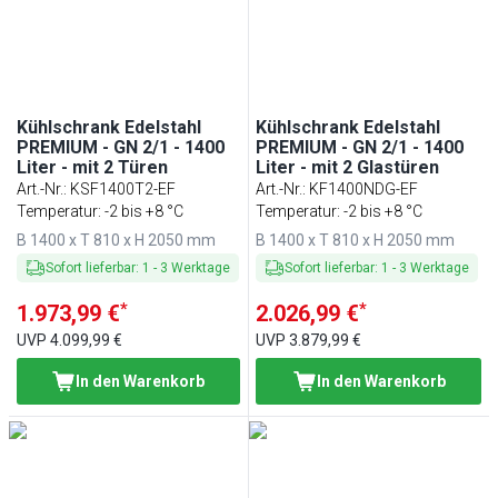
Kühlschrank Edelstahl
Kühlschrank Edelstahl
PREMIUM - GN 2/1 - 1400
PREMIUM - GN 2/1 - 1400
Liter - mit 2 Türen
Liter - mit 2 Glastüren
Art.-Nr.
:
KSF1400T2-EF
Art.-Nr.
:
KF1400NDG-EF
Temperatur: -2 bis +8 °C
Temperatur: -2 bis +8 °C
B 1400 x T 810 x H 2050 mm
B 1400 x T 810 x H 2050 mm
Sofort lieferbar
:
1
-
3
Werktage
Sofort lieferbar
:
1
-
3
Werktage
*
*
1.973,99 €
2.026,99 €
UVP
4.099,99 €
UVP
3.879,99 €
In den Warenkorb
In den Warenkorb