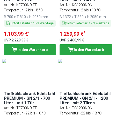
Art.-Nr.
:
KF700ND-EF
Art.-Nr.
:
KC1200NDN
Temperatur: -2 bis +8 °C
Temperatur: -2 bis +10 °C
B 700 x T 810 x H 2050 mm
B 1372 x T 830 x H 2050 mm
Sofort lieferbar
:
1
-
3
Werktage
Sofort lieferbar
:
1
-
3
Werktage
*
*
1.103,99 €
1.259,99 €
UVP
2.229,99 €
UVP
2.468,99 €
In den Warenkorb
In den Warenkorb
Tiefkühlschrank Edelstahl
Tiefkühlschrank Edelstahl
PREMIUM - GN 2/1 - 700
PREMIUM - GN 2/1 - 1200
Liter - mit 1 Tür
Liter - mit 2 Türen
Art.-Nr.
:
TF700ND-EF
Art.-Nr.
:
TC1200NDN
Temperatur: -22 bis -10 °C
Temperatur: -22 bis -18 °C