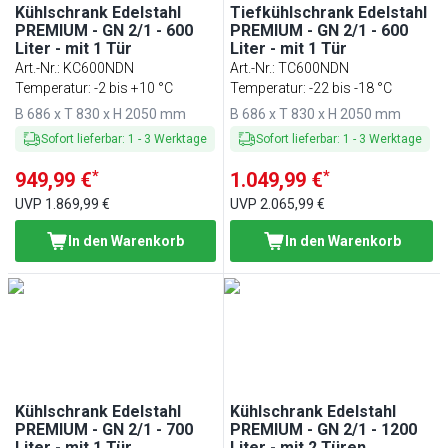
Kühlschrank Edelstahl
Tiefkühlschrank Edelstahl
PREMIUM - GN 2/1 - 600
PREMIUM - GN 2/1 - 600
Liter - mit 1 Tür
Liter - mit 1 Tür
Art.-Nr.
:
KC600NDN
Art.-Nr.
:
TC600NDN
Temperatur: -2 bis +10 °C
Temperatur: -22 bis -18 °C
B 686 x T 830 x H 2050 mm
B 686 x T 830 x H 2050 mm
Sofort lieferbar
:
1
-
3
Werktage
Sofort lieferbar
:
1
-
3
Werktage
*
*
949,99 €
1.049,99 €
UVP
1.869,99 €
UVP
2.065,99 €
In den Warenkorb
In den Warenkorb
Kühlschrank Edelstahl
Kühlschrank Edelstahl
PREMIUM - GN 2/1 - 700
PREMIUM - GN 2/1 - 1200
Liter - mit 1 Tür
Liter - mit 2 Türen