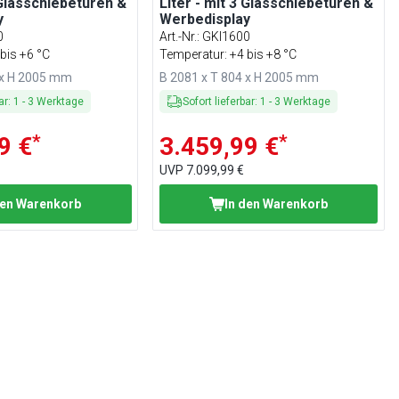
 Glasschiebetüren &
Liter - mit 3 Glasschiebetüren &
y
Werbedisplay
0
Art.-Nr.
:
GKI1600
bis +6 °C
Temperatur: +4 bis +8 °C
 x H 2005 mm
B 2081 x T 804 x H 2005 mm
ar
:
1
-
3
Werktage
Sofort lieferbar
:
1
-
3
Werktage
*
*
9 €
3.459,99 €
UVP
7.099,99 €
den Warenkorb
In den Warenkorb