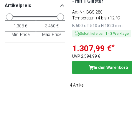
- mit 1 Glastür
Artikelpreis
Art.-Nr.
:
BGSI280
Temperatur: +4 bis +12 °C
B 600 x T 510 x H 1820 mm
Sofort lieferbar
:
1
-
3
Werktage
Min. Price
Max. Price
*
1.307,99 €
UVP
2.594,99 €
In den Warenkorb
4
Artikel