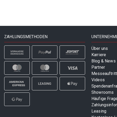
ZAHLUNGSMETHODEN
UNTERNEHM
Über uns
Karriere
Blog & News
Partner
Messeauftrit
Videos
Spendenanfr
Showrooms
Häufige Frag
Zahlungsinfo
Leasing