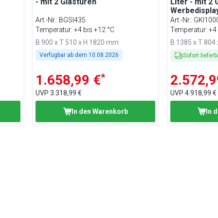
- mit 2 Glastüren
Liter - mit 2
Werbedispla
Art.-Nr.
:
BGSI435
Art.-Nr.
:
GKI100
Temperatur: +4 bis +12 °C
Temperatur: +4 
B 900 x T 510 x H 1820 mm
B 1385 x T 804
Verfügbar ab dem
10.08.2026
Sofort lieferb
*
1.658,99 €
2.572,9
UVP
3.318,99 €
UVP
4.918,99 €
In den Warenkorb
In 