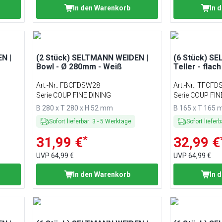
In den Warenkorb
In 
N |
(2 Stück) SELTMANN WEIDEN |
(6 Stück) S
Bowl - Ø 280mm - Weiß
Teller - flac
Art.-Nr.
:
FBCFDSW28
Art.-Nr.
:
TFCFD
Serie COUP FINE DINING
Serie COUP FIN
B 280 x T 280 x H 52 mm
B 165 x T 165
Sofort lieferbar
:
3
-
5
Werktage
Sofort lieferb
*
31,99 €
32,99 €
UVP
64,99 €
UVP
64,99 €
In den Warenkorb
In 