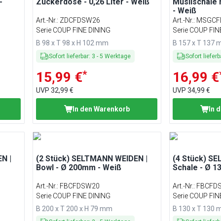
-
Zuckerdose - 0,26 Liter - Weiß
Müslischale m
- Weiß
Art.-Nr.
:
ZDCFDSW26
Art.-Nr.
:
MSGCF
Serie COUP FINE DINING
Serie COUP FIN
B 98 x T 98 x H 102 mm
B 157 x T 137
Sofort lieferbar
:
3
-
5
Werktage
Sofort lieferb
*
15,99 €
16,99 €
UVP
32,99 €
UVP
34,99 €
In den Warenkorb
In 
N |
(2 Stück) SELTMANN WEIDEN |
(4 Stück) S
Bowl - Ø 200mm - Weiß
Schale - Ø 
Art.-Nr.
:
FBCFDSW20
Art.-Nr.
:
FBCFD
Serie COUP FINE DINING
Serie COUP FIN
B 200 x T 200 x H 79 mm
B 130 x T 130