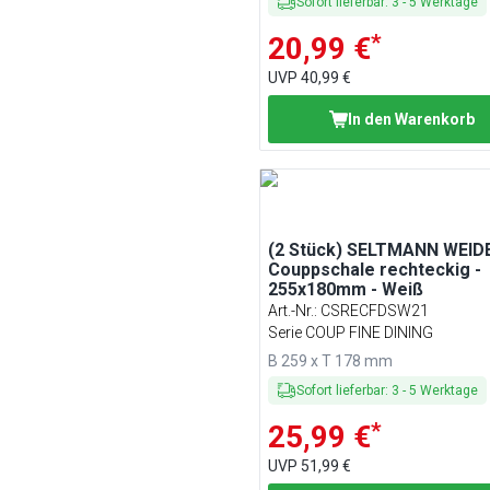
Sofort lieferbar
:
3
-
5
Werktage
*
20,99 €
UVP
40,99 €
In den Warenkorb
(2 Stück) SELTMANN WEIDE
Couppschale rechteckig -
255x180mm - Weiß
Art.-Nr.
:
CSRECFDSW21
Serie COUP FINE DINING
B 259 x T 178 mm
Sofort lieferbar
:
3
-
5
Werktage
*
25,99 €
UVP
51,99 €