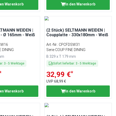
den Warenkorb
In den Warenkorb
ELTMANN WEIDEN |
(2 Stück) SELTMANN WEIDEN |
h - Ø 165mm - Weiß
Coupplatte - 330x180mm - Weiß
SW16
Art.-Nr.
:
CPCFDSW31
E DINING
Serie COUP FINE DINING
 mm
B 329 x T 179 mm
ar
:
3
-
5
Werktage
Sofort lieferbar
:
3
-
5
Werktage
*
*
32,99 €
UVP
68,99 €
den Warenkorb
In den Warenkorb