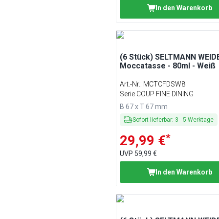
In den Warenkorb
(6 Stück) SELTMANN WEIDE
Moccatasse - 80ml - Weiß
Art.-Nr.
:
MCTCFDSW8
Serie COUP FINE DINING
B 67 x T 67 mm
Sofort lieferbar
:
3
-
5
Werktage
*
29,99 €
UVP
59,99 €
In den Warenkorb