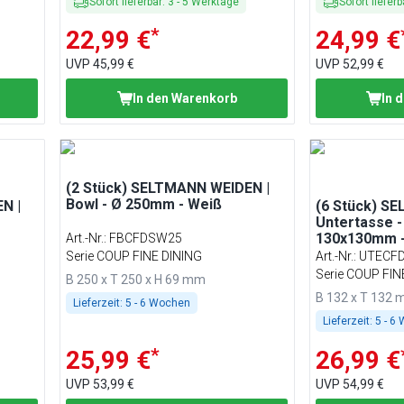
Sofort lieferbar
:
3
-
5
Werktage
Sofort lieferb
*
22,99 €
24,99 €
UVP
45,99 €
UVP
52,99 €
In den Warenkorb
In 
(2 Stück) SELTMANN WEIDEN |
Bowl - Ø 250mm - Weiß
N |
(6 Stück) S
Untertasse - 
130x130mm -
Art.-Nr.
:
FBCFDSW25
Serie COUP FINE DINING
Art.-Nr.
:
UTECF
Serie COUP FIN
B 250 x T 250 x H 69 mm
B 132 x T 132
Lieferzeit:
5 - 6 Wochen
Lieferzeit:
5 - 6
*
25,99 €
26,99 €
UVP
53,99 €
UVP
54,99 €