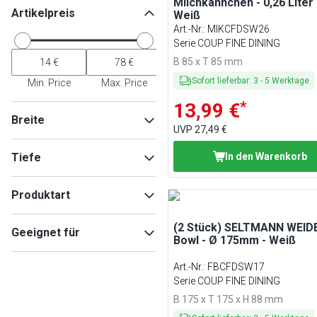
Milchkännchen - 0,26 Liter 
Artikelpreis
Weiß
Art.-Nr.
:
MIKCFDSW26
Serie COUP FINE DINING
B 85 x T 85 mm
Sofort lieferbar
:
3
-
5
Werktage
Min. Price
Max. Price
*
13,99 €
Breite
UVP
27,49 €
Tiefe
In den Warenkorb
Min
Max
Produktart
Schüsseln
(
17
)
(2 Stück) SELTMANN WEIDE
Min
Max
Geeignet für
Bowl - Ø 175mm - Weiß
Teller
(
9
)
Servierplatten
(
6
)
Mikrowelle
(
41
)
Art.-Nr.
:
FBCFDSW17
Tassen / Becher
(
4
)
Geschirrspüler
(
38
)
Serie COUP FINE DINING
Untertassen
(
3
)
Backofen
(
37
)
B 175 x T 175 x H 88 mm