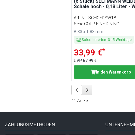
(6 Stück) SELTMANN WEIDE
Schale hoch - 0,18 Liter - 
Art.-Nr.
:
SCHCFDSW18
Serie COUP FINE DINING
B 83 x T 83 mm
Sofort lieferbar
:
3
-
5
Werktage
*
33,99 €
UVP
67,99 €
In den Warenkorb
41
Artikel
ZAHLUNGSMETHODEN
UNTERNEHM