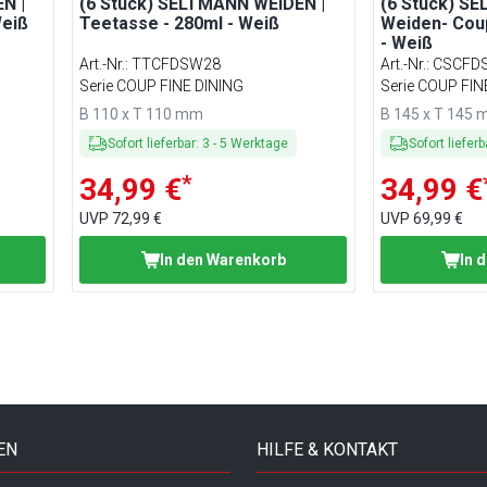
N |
(6 Stück) SELTMANN WEIDEN |
(6 Stück) S
Weiß
Teetasse - 280ml - Weiß
Weiden- Cou
- Weiß
Art.-Nr.
:
TTCFDSW28
Art.-Nr.
:
CSCFD
Serie COUP FINE DINING
Serie COUP FIN
B 110 x T 110 mm
B 145 x T 145
Sofort lieferbar
:
3
-
5
Werktage
Sofort lieferb
*
34,99 €
34,99 €
UVP
72,99 €
UVP
69,99 €
In den Warenkorb
In 
EN
HILFE & KONTAKT