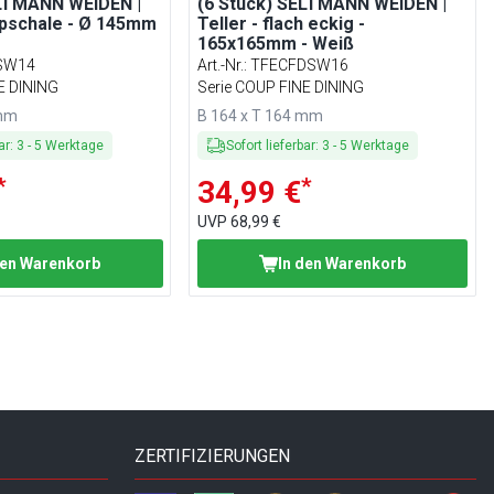
ELTMANN WEIDEN |
(6 Stück) SELTMANN WEIDEN |
pschale - Ø 145mm
Teller - flach eckig -
165x165mm - Weiß
SW14
Art.-Nr.
:
TFECFDSW16
E DINING
Serie COUP FINE DINING
 mm
B 164 x T 164 mm
ar
:
3
-
5
Werktage
Sofort lieferbar
:
3
-
5
Werktage
*
*
34,99 €
UVP
68,99 €
den Warenkorb
In den Warenkorb
ZERTIFIZIERUNGEN