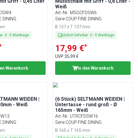
it Griff - 0,45 Liter
Müslischale mit Griff - 0,6 Liter -
Weiß
DSW4
Art.-Nr.
:
MSGCFDSW6
E DINING
Serie COUP FINE DINING
 mm
B 157 x T 137 mm
ar
:
3
-
5
Werktage
Sofort lieferbar
:
3
-
5
Werktage
*
*
17,99 €
UVP
35,99 €
den Warenkorb
In den Warenkorb
ELTMANN WEIDEN |
(6 Stück) SELTMANN WEIDEN |
130mm - Weiß
Untertasse - rund groß - Ø
165mm - Weiß
SW13
Art.-Nr.
:
UTRCFDSW16
E DINING
Serie COUP FINE DINING
 mm
B 165 x T 165 mm