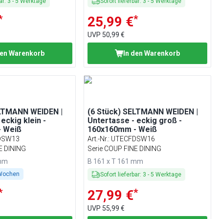
ar
:
3
-
5
Werktage
Sofort lieferbar
:
3
-
5
Werktage
*
*
25,99 €
UVP
50,99 €
den Warenkorb
In den Warenkorb
ELTMANN WEIDEN |
(6 Stück) SELTMANN WEIDEN |
eckig klein -
Untertasse - eckig groß -
 Weiß
160x160mm - Weiß
DSW13
Art.-Nr.
:
UTECFDSW16
E DINING
Serie COUP FINE DINING
 mm
B 161 x T 161 mm
 Wochen
Sofort lieferbar
:
3
-
5
Werktage
*
*
27,99 €
UVP
55,99 €