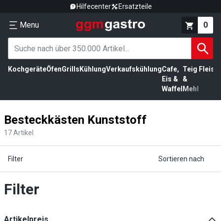
Hilfecenter
Ersatzteile
Menu
0
Kochgeräte
Öfen
Grills
Kühlung
Verkaufskühlung
Cafe,
Teig
Fleisc
Eis &
&
Waffel
Mehl
Besteckkästen Kunststoff
17
Artikel
Filter
Sortieren nach
Filter
Artikelpreis