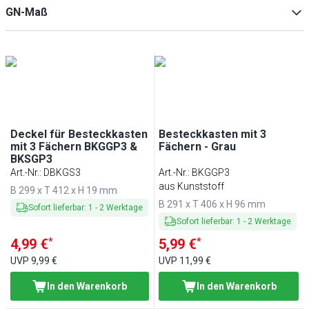
Grau
(
6
)
GN-Maß
Schwarz
(
5
)
Braun
(
2
)
1/1
(
3
)
Grau-gesprenkelt
(
2
)
Deckel für Besteckkasten
Besteckkasten mit 3
mit 3 Fächern BKGGP3 &
Fächern - Grau
BKSGP3
Art.-Nr.
:
DBKGS3
Art.-Nr.
:
BKGGP3
aus Kunststoff
B 299 x T 412 x H 19 mm
B 291 x T 406 x H 96 mm
Sofort lieferbar
:
1
-
2
Werktage
Sofort lieferbar
:
1
-
2
Werktage
*
*
4,99 €
5,99 €
UVP
9,99 €
UVP
11,99 €
In den Warenkorb
In den Warenkorb