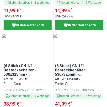
Sofort lieferbar
:
1
-
2
Werktage
Sofort lieferbar
:
1
-
2
Werktage
*
*
11,99 €
11,99 €
UVP
24,99 €
UVP
24,99 €
In den Warenkorb
In den Warenkorb
(6 Stück) GN 1/1
(6 Stück) GN 1/1
Besteckbehälter -
Besteckbehälter -
530x325mm -
530x325mm -
Polypropylen - 4 Fächer
Polypropylen - 6 Fächer
Art.-Nr.
:
11955#6
Art.-Nr.
:
11960#6
Farbe: Grau
Farbe: Grau
B 530 x T 325 x H 100 mm
B 535 x T 325 x H 100 mm
Sofort lieferbar
:
3
-
5
Werktage
Sofort lieferbar
:
3
-
5
Werktage
*
*
38,99 €
41,99 €