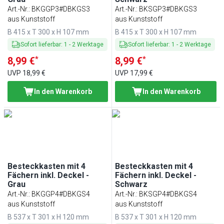
Art.-Nr.
:
BKGGP3#DBKGS3
Art.-Nr.
:
BKSGP3#DBKGS3
aus Kunststoff
aus Kunststoff
B 415 x T 300 x H 107 mm
B 415 x T 300 x H 107 mm
Sofort lieferbar
:
1
-
2
Werktage
Sofort lieferbar
:
1
-
2
Werktage
*
*
8,99 €
8,99 €
UVP
18,99 €
UVP
17,99 €
In den Warenkorb
In den Warenkorb
Besteckkasten mit 4
Besteckkasten mit 4
Fächern inkl. Deckel -
Fächern inkl. Deckel -
Grau
Schwarz
Art.-Nr.
:
BKGGP4#DBKGS4
Art.-Nr.
:
BKSGP4#DBKGS4
aus Kunststoff
aus Kunststoff
B 537 x T 301 x H 120 mm
B 537 x T 301 x H 120 mm