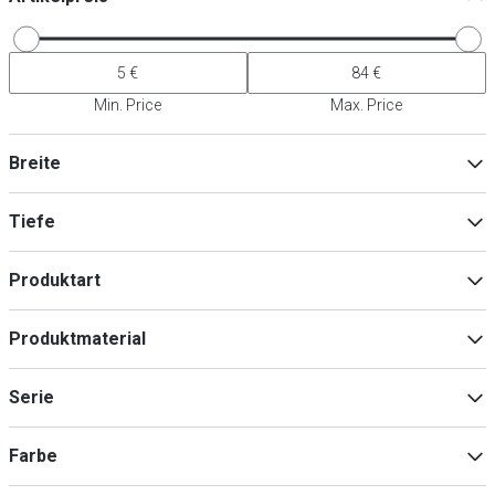
Min. Price
Max. Price
Breite
Tiefe
Min
Max
Produktart
Besteckständer
(
15
)
Min
Max
Produktmaterial
Zubehör für Kleinteile
(
2
)
Kunststoff
(
3
)
Serie
Polypropylen
(
3
)
Polyethylen
(
1
)
BRIDGE
(
1
)
Farbe