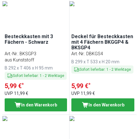
Besteckkasten mit 3
Deckel für Besteckkasten
Fächern - Schwarz
mit 4 Fächern BKGGP4 &
BKSGP4
Art.-Nr.
:
BKSGP3
Art.-Nr.
:
DBKGS4
aus Kunststoff
B 299 x T 533 x H 20 mm
B 292 x T 406 x H 95 mm
Sofort lieferbar
:
1
-
2
Werktage
Sofort lieferbar
:
1
-
2
Werktage
*
*
5,99 €
5,99 €
UVP
11,99 €
UVP
11,99 €
In den Warenkorb
In den Warenkorb