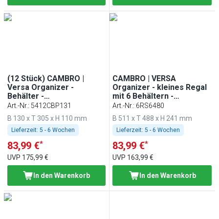
(12 Stück) CAMBRO |
CAMBRO | VERSA
Versa Organizer -
Organizer - kleines Regal
Behälter -
mit 6 Behältern -
130x305x110mm - Braun
511x488mm - Grau-
Art.-Nr.
:
5412CBP131
Art.-Nr.
:
6RS6480
gesprenkelt
B 130 x T 305 x H 110 mm
B 511 x T 488 x H 241 mm
Lieferzeit:
5 - 6 Wochen
Lieferzeit:
5 - 6 Wochen
*
*
83,99 €
83,99 €
UVP
175,99 €
UVP
163,99 €
In den Warenkorb
In den Warenkorb