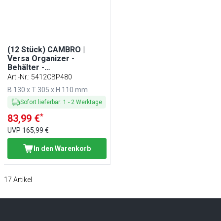
(12 Stück) CAMBRO |
Versa Organizer -
Behälter -
130x305x110mm - Grau-
Art.-Nr.
:
5412CBP480
gesprenkelt
B 130 x T 305 x H 110 mm
Sofort lieferbar
:
1
-
2
Werktage
*
83,99 €
UVP
165,99 €
In den Warenkorb
17
Artikel