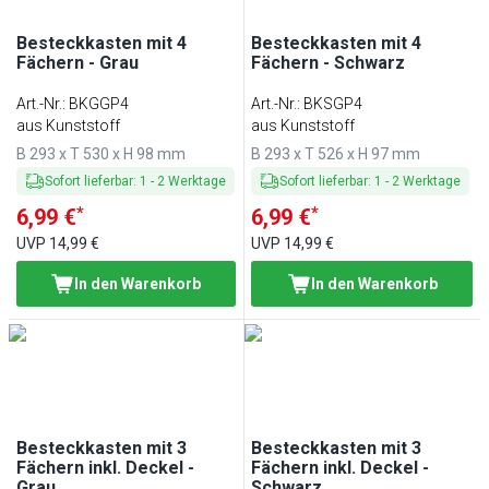
Besteckkasten mit 4
Besteckkasten mit 4
Fächern - Grau
Fächern - Schwarz
Art.-Nr.
:
BKGGP4
Art.-Nr.
:
BKSGP4
aus Kunststoff
aus Kunststoff
B 293 x T 530 x H 98 mm
B 293 x T 526 x H 97 mm
Sofort lieferbar
:
1
-
2
Werktage
Sofort lieferbar
:
1
-
2
Werktage
*
*
6,99 €
6,99 €
UVP
14,99 €
UVP
14,99 €
In den Warenkorb
In den Warenkorb
Besteckkasten mit 3
Besteckkasten mit 3
Fächern inkl. Deckel -
Fächern inkl. Deckel -
Grau
Schwarz