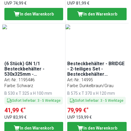
UVP
74,99 €
UVP
81,99 €
In den Warenkorb
In den Warenkorb
(6 Stück) GN 1/1
Besteckbehälter - BRIDGE
Besteckbehälter -
- 2-teiliges Set -
530x325mm -
Besteckbehälter
Polypropylen - 4 Fächer
herausnehmbar - 4 Fächer
Art.-Nr.
:
11954#6
Art.-Nr.
:
14995
Farbe: Schwarz
Farbe: Dunkelbraun/Grau
B 530 x T 325 x H 100 mm
B 575 x T 370 x H 120 mm
Sofort lieferbar
:
3
-
5
Werktage
Sofort lieferbar
:
3
-
5
Werktage
*
*
41,99 €
79,99 €
UVP
83,99 €
UVP
159,99 €
In den Warenkorb
In den Warenkorb