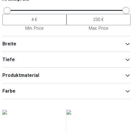
Min. Price
Max. Price
Breite
Tiefe
Min
Max
Produktmaterial
Edelstahl
(
2
)
Min
Max
Farbe
Chrom-Nickel-Stahl
(
1
)
Schwarz
(
3
)
Silber
(
1
)
Edelstahl
(
1
)