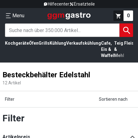
Hilfecenter
Ersatzteile
Menu
0
Kochgeräte
Öfen
Grills
Kühlung
Verkaufskühlung
Cafe,
Teig
Fleisc
Eis &
&
Waffel
Mehl
Besteckbehälter Edelstahl
12
Artikel
Filter
Sortieren nach
Filter
Artikelpreis