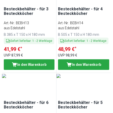
Besteckbehälter - für 3
Besteckbehälter - für 4
Besteckköcher
Besteckköcher
Art.-Nr.
:
BEBH13
Art.-Nr.
:
BEBH14
aus Edelstahl
aus Edelstahl
B 385 x T 150 x H 180 mm
B 505 x T 150 x H 180 mm
Sofort lieferbar
:
1
-
2
Werktage
Sofort lieferbar
:
1
-
2
Werktage
*
*
41,99 €
48,99 €
UVP
87,99 €
UVP
98,99 €
In den Warenkorb
In den Warenkorb
Besteckbehälter - für 6
Besteckbehälter - für 5
Besteckköcher
Besteckköcher