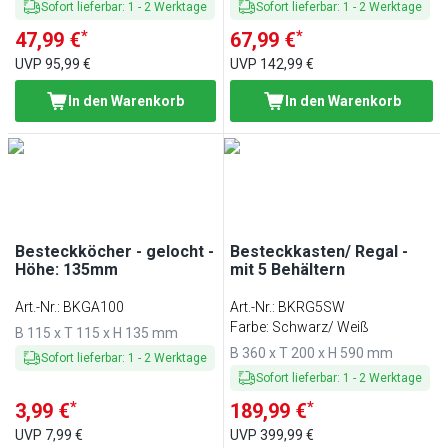
Sofort lieferbar
:
1
-
2
Werktage
Sofort lieferbar
:
1
-
2
Werktage
*
*
47,99 €
67,99 €
UVP
95,99 €
UVP
142,99 €
In den Warenkorb
In den Warenkorb
Besteckköcher - gelocht -
Besteckkasten/ Regal -
Höhe: 135mm
mit 5 Behältern
Art.-Nr.
:
BKGA100
Art.-Nr.
:
BKRG5SW
Farbe: Schwarz/ Weiß
B 115 x T 115 x H 135 mm
B 360 x T 200 x H 590 mm
Sofort lieferbar
:
1
-
2
Werktage
Sofort lieferbar
:
1
-
2
Werktage
*
*
3,99 €
189,99 €
UVP
7,99 €
UVP
399,99 €