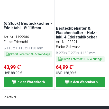
(6 Stück) Besteckköcher -
Edelstahl - Ø 115mm
Besteckbehälter &
Flaschenhalter - Holz -
inkl. 4 Edelstahlköcher
Art.-Nr.
:
11999#6
Farbe: Edelstahl
Art.-Nr.
:
93321
Farbe: Schwarz
B 115 x T 115 x H 130 mm
B 270 x T 270 x H 150 mm
Sofort lieferbar
:
3
-
5
Werktage
Sofort lieferbar
:
3
-
5
Werktage
*
*
43,99 €
64,99 €
UVP
88,99 €
UVP
128,99 €
In den Warenkorb
In den Warenkorb
12
Artikel