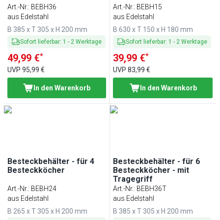
Art.-Nr.
:
BEBH36
Art.-Nr.
:
BEBH15
aus Edelstahl
aus Edelstahl
B 385 x T 305 x H 200 mm
B 630 x T 150 x H 180 mm
Sofort lieferbar
:
1
-
2
Werktage
Sofort lieferbar
:
1
-
2
Werktage
*
*
49,99 €
39,99 €
UVP
95,99 €
UVP
83,99 €
In den Warenkorb
In den Warenkorb
Besteckbehälter - für 4
Besteckbehälter - für 6
Besteckköcher
Besteckköcher - mit
Tragegriff
Art.-Nr.
:
BEBH24
Art.-Nr.
:
BEBH36T
aus Edelstahl
aus Edelstahl
B 265 x T 305 x H 200 mm
B 385 x T 305 x H 200 mm