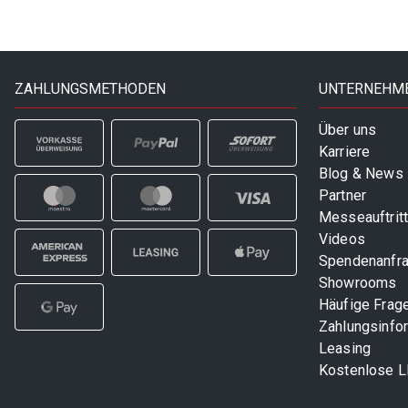
ZAHLUNGSMETHODEN
UNTERNEHM
Über uns
Karriere
Blog & News
Partner
Messeauftrit
Videos
Spendenanfr
Showrooms
Häufige Frag
Zahlungsinfo
Leasing
Kostenlose 