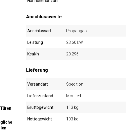
Hähnchenanzahl
Anschlusswerte
Anschlussart
Propangas
Leistung
23,60 kW
Kcal/h
20.296
Lieferung
Versandart
Spedition
Lieferzustand
Montiert
Bruttogewicht
113 kg
 Türen
Nettogewicht
103 kg
ögliche
llen