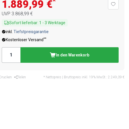
*
1.889,99 €
UVP
3.868,99 €
Sofort lieferbar
:
1
-
3
Werktage
inkl.
Tiefstpreisgarantie
**
Kostenloser Versand
In den Warenkorb
Drucken
Teilen
* Nettopreis | Bruttopreis inkl. 19% MwSt.:
2.249,09 €