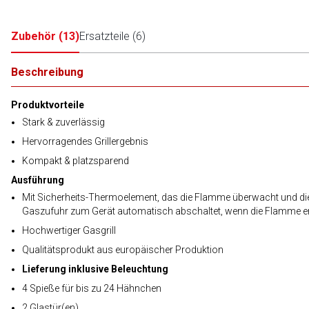
Zubehör
(
13
)
Ersatzteile
(
6
)
Beschreibung
Produktvorteile
Stark & zuverlässig
Hervorragendes Grillergebnis
Kompakt & platzsparend
Ausführung
Mit Sicherheits-Thermoelement, das die Flamme überwacht und di
Gaszufuhr zum Gerät automatisch abschaltet, wenn die Flamme er
Hochwertiger Gasgrill
Qualitätsprodukt aus europäischer Produktion
Lieferung inklusive Beleuchtung
4 Spieße für bis zu 24 Hähnchen
2 Glastür(en)