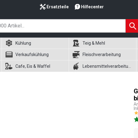
Ersatzteile
Hilfecenter
Kühlung
Teig & Mehl
Verkaufskühlung
Fleischverarbeitung
Cafe, Eis & Waffel
Lebensmittelverarbeitung
G
b
Ar
In