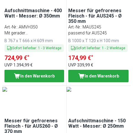
Aufschnittmaschine - 400
Messer für gefrorenes
Watt - Messer: Ø 350mm
Fleisch - für AUS245 - Ø
350 mm
Art.-Nr.
:
AMVH350
Art.-Nr.
:
MAUS245
Mit gerader
passend für AUS245
Schneidevorrichtung
B 767 x T 666 x H 609 mm
B 1000 x T 120 x H 100 mm
Sofort lieferbar
:
1
-
3
Werktage
Sofort lieferbar
:
1
-
2
Werktage
*
*
724,99 €
174,99 €
UVP
1.394,99 €
UVP
339,99 €
In den Warenkorb
In den Warenkorb
Messer für gefrorenes
Aufschnittmaschine - 150
Fleisch - für AUS260 - Ø
Watt - Messer: Ø 250mm
370 mm