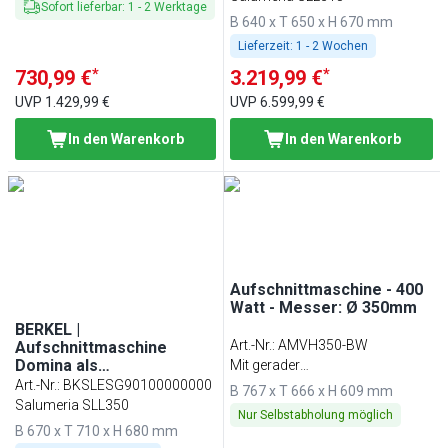
Sofort lieferbar
:
1
-
2
Werktage
Mit Einspannarm
B 640 x T 650 x H 670 mm
Lieferzeit:
1 - 2 Wochen
*
*
730,99 €
3.219,99 €
UVP
1.429,99 €
UVP
6.599,99 €
In den Warenkorb
In den Warenkorb
Aufschnittmaschine - 400
Watt - Messer: Ø 350mm
BERKEL |
Art.-Nr.
:
AMVH350-BW
Aufschnittmaschine
Domina als
Mit gerader
Senkrechtschneider - 300
Art.-Nr.
:
BKSLESG90100000000
Schneidevorrichtung
B 767 x T 666 x H 609 mm
Watt - Messer: Ø 350mm -
Salumeria SLL350
Nur Selbstabholung möglich
mit Einspannarm
B 670 x T 710 x H 680 mm