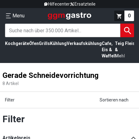
Hilfecenter
Ersatzteile
Menu
0
Kochgeräte
Öfen
Grills
Kühlung
Verkaufskühlung
Cafe,
Teig
Fleisc
Eis &
&
Waffel
Mehl
Gerade Schneidevorrichtung
8
Artikel
Filter
Sortieren nach
Filter
Artikelpreis