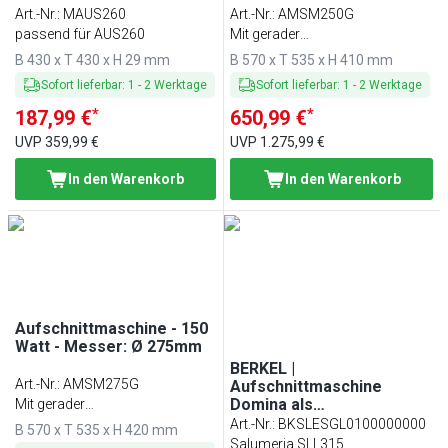
Art.-Nr.
:
MAUS260
Art.-Nr.
:
AMSM250G
passend für AUS260
Mit gerader
Schneidevorrichtung
B 430 x T 430 x H 29 mm
B 570 x T 535 x H 410 mm
Sofort lieferbar
:
1
-
2
Werktage
Sofort lieferbar
:
1
-
2
Werktage
*
*
187,99 €
650,99 €
UVP
359,99 €
UVP
1.275,99 €
In den Warenkorb
In den Warenkorb
Aufschnittmaschine - 150
Watt - Messer: Ø 275mm
BERKEL |
Art.-Nr.
:
AMSM275G
Aufschnittmaschine
Domina als
Mit gerader
Senkrechtschneider - 300
Schneidevorrichtung
Art.-Nr.
:
BKSLESGL0100000000
B 570 x T 535 x H 420 mm
Watt - Messer: Ø 315mm -
Salumeria SLL315