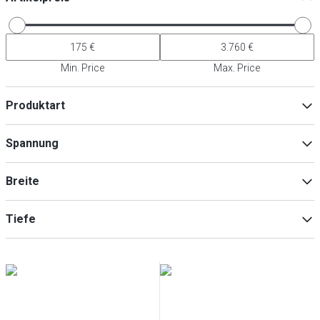
Min. Price
Max. Price
Produktart
Aufschnittmaschinen
(
6
)
Spannung
Zubehör für Küchengeräte
(
2
)
230V
(
6
)
Breite
Tiefe
Min
Max
Min
Max