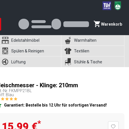
Warenkorb
Edelstahlmöbel
Warmhalten
Spülen & Reinigen
Textilien
Lüftung
Stühle & Tische
leischmesser - Klinge: 210mm
t.-Nr.
FKMPP21BL
iff: Blau
Garantiert: Bestelle bis 12 Uhr für sofortigen Versand!
*
15,99 €