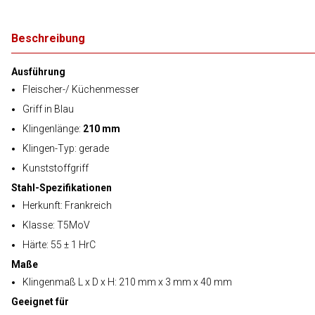
Beschreibung
Ausführung
Fleischer-/ Küchenmesser
Griff in Blau
Klingenlänge:
210 mm
Klingen-Typ: gerade
Kunststoffgriff
Stahl-Spezifikationen
Herkunft: Frankreich
Klasse: T5MoV
Härte: 55 ± 1 HrC
Maße
Klingenmaß L x D x H: 210 mm x 3 mm x 40 mm
Geeignet für