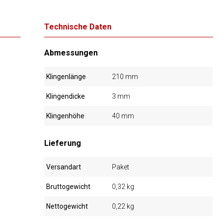
Technische Daten
Abmessungen
Klingenlänge
210 mm
Klingendicke
3 mm
Klingenhöhe
40 mm
Lieferung
Versandart
Paket
Bruttogewicht
0,32 kg
Nettogewicht
0,22 kg