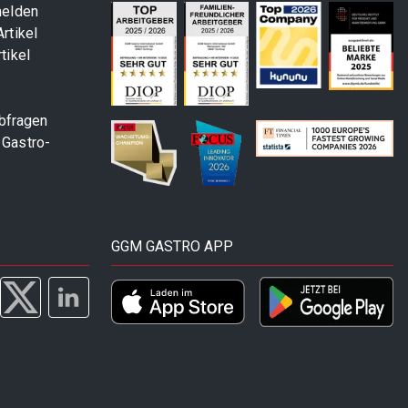
melden
rtikel
tikel
abfragen
 Gastro-
GGM GASTRO APP