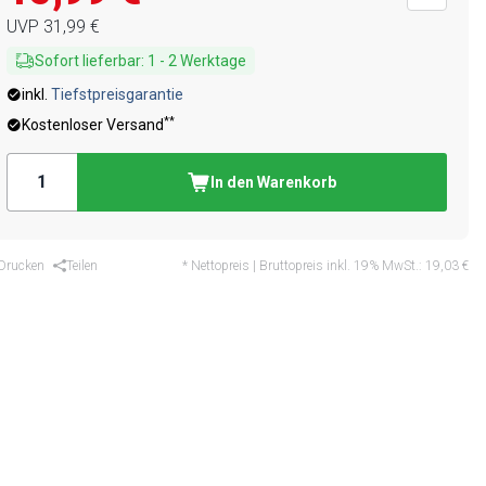
UVP
31,99 €
Sofort lieferbar
:
1
-
2
Werktage
inkl.
Tiefstpreisgarantie
**
Kostenloser Versand
In den Warenkorb
Drucken
Teilen
* Nettopreis | Bruttopreis inkl. 19% MwSt.:
19,03 €