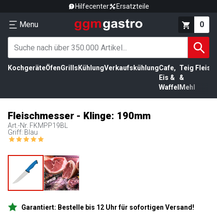
Hilfecenter
Ersatzteile
Menu
0
Kochgeräte
Öfen
Grills
Kühlung
Verkaufskühlung
Cafe,
Teig
Fleisc
Eis &
&
Waffel
Mehl
Fleischmesser - Klinge: 190mm
Art.-Nr.
FKMPP19BL
Griff: Blau
Garantiert: Bestelle bis 12 Uhr für sofortigen Versand!