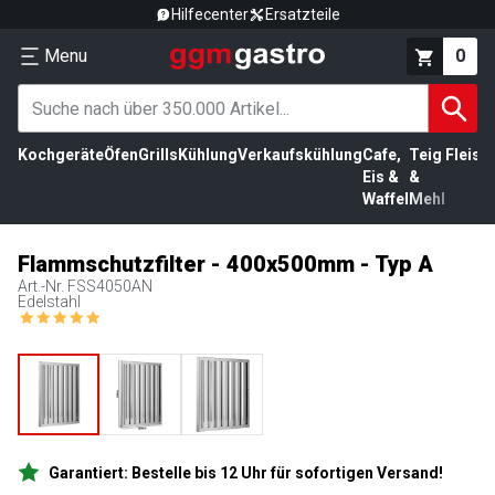
Hilfecenter
Ersatzteile
Menu
0
Kochgeräte
Öfen
Grills
Kühlung
Verkaufskühlung
Cafe,
Teig
Fleisc
Eis &
&
Waffel
Mehl
Flammschutzfilter - 400x500mm - Typ A
Art.-Nr.
FSS4050AN
Edelstahl
Garantiert: Bestelle bis 12 Uhr für sofortigen Versand!