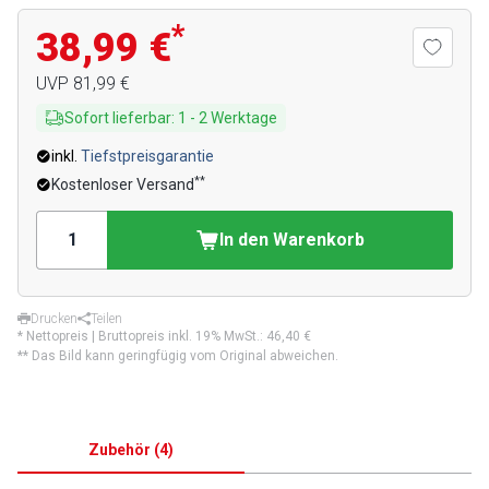
*
38,99 €
UVP
81,99 €
Sofort lieferbar
:
1
-
2
Werktage
inkl.
Tiefstpreisgarantie
**
Kostenloser Versand
In den Warenkorb
Drucken
Teilen
* Nettopreis | Bruttopreis inkl. 19% MwSt.:
46,40 €
** Das Bild kann geringfügig vom Original abweichen.
Zubehör
(
4
)