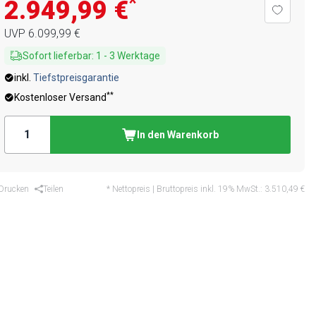
*
2.949,99 €
UVP
6.099,99 €
Sofort lieferbar
:
1
-
3
Werktage
inkl.
Tiefstpreisgarantie
**
Kostenloser Versand
In den Warenkorb
Drucken
Teilen
* Nettopreis | Bruttopreis inkl. 19% MwSt.:
3.510,49 €