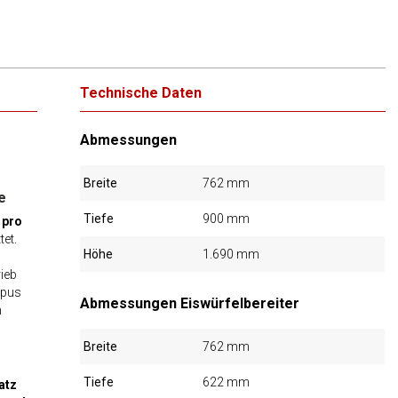
Technische Daten
Abmessungen
Breite
762 mm
e
Tiefe
900 mm
 pro
et.
Höhe
1.690 mm
rieb
rpus
Abmessungen Eiswürfelbereiter
n
Breite
762 mm
Tiefe
622 mm
atz