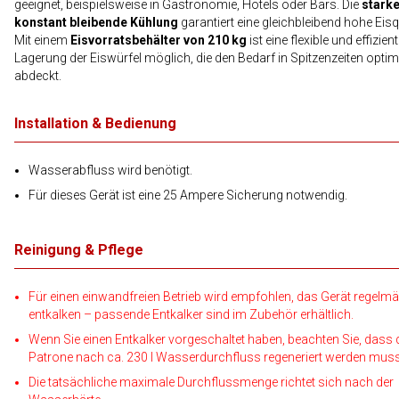
geeignet, beispielsweise in Gastronomie, Hotels oder Bars. Die
stark
konstant bleibende Kühlung
garantiert eine gleichbleibend hohe Eisqu
Mit einem
Eisvorratsbehälter von 210 kg
ist eine flexible und effizien
Lagerung der Eiswürfel möglich, die den Bedarf in Spitzenzeiten optim
abdeckt.
Installation & Bedienung
Wasserabfluss wird benötigt.
Für dieses Gerät ist eine 25 Ampere Sicherung notwendig.
Reinigung & Pflege
Für einen einwandfreien Betrieb wird empfohlen, das Gerät regelmä
entkalken – passende Entkalker sind im Zubehör erhältlich.
Wenn Sie einen Entkalker vorgeschaltet haben, beachten Sie, dass 
Patrone nach ca. 230 l Wasserdurchfluss regeneriert werden muss
Die tatsächliche maximale Durchflussmenge richtet sich nach der