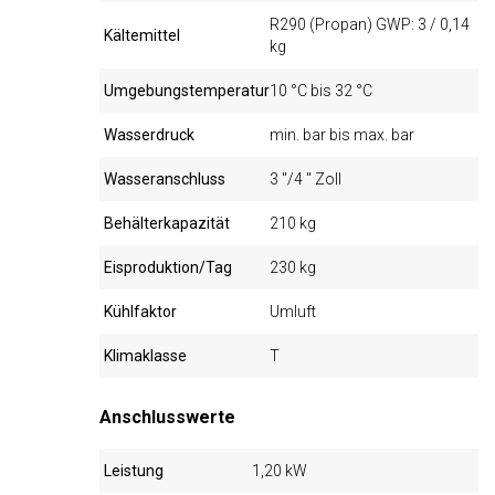
R290 (Propan) GWP: 3 / 0,14
Kältemittel
kg
Umgebungstemperatur
10 °C bis 32 °C
Wasserdruck
min. bar bis max. bar
Wasseranschluss
3 "/4 " Zoll
Behälterkapazität
210 kg
Eisproduktion/Tag
230 kg
Kühlfaktor
Umluft
Klimaklasse
T
Anschlusswerte
Leistung
1,20 kW