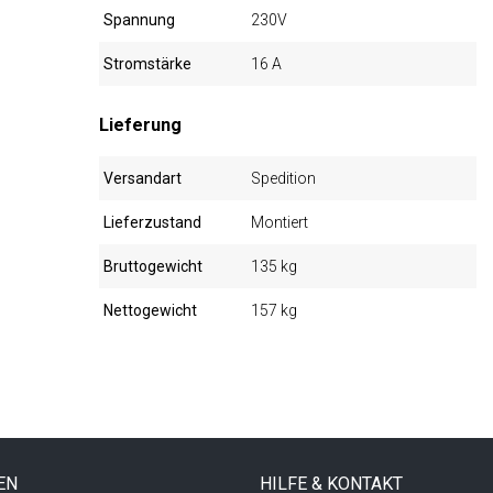
Spannung
230V
Stromstärke
16 A
Lieferung
Versandart
Spedition
Lieferzustand
Montiert
Bruttogewicht
135 kg
Nettogewicht
157 kg
EN
HILFE & KONTAKT