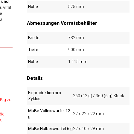
e und
Höhe
575 mm
alität.
te
al
Abmessungen Vorratsbehälter
Breite
732 mm
Tiefe
900 mm
Höhe
1.115 mm
Details
Eisproduktion pro
260 (12 g) / 360 (6 g) Stück
Zyklus
ßig zu
Maße Volleiswürfel 12
22 x 22 x 22 mm
die
g
.
Maße Halbeiswürfel 6 g
22 x 10 x 28 mm