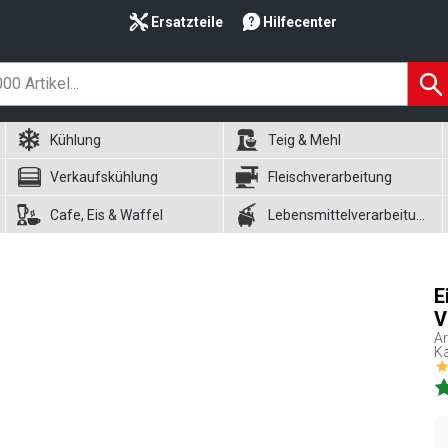
Ersatzteile
Hilfecenter
Kühlung
Teig & Mehl
Verkaufskühlung
Fleischverarbeitung
Cafe, Eis & Waffel
Lebensmittelverarbeitung
E
V
Ar
Ka