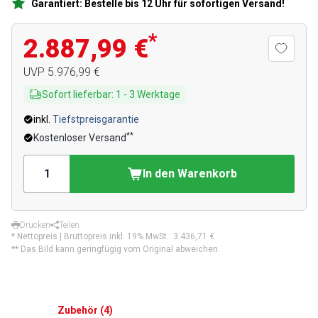
Garantiert: Bestelle bis 12 Uhr für sofortigen Versand!
*
2.887,99 €
UVP
5.976,99 €
Sofort lieferbar
:
1
-
3
Werktage
inkl.
Tiefstpreisgarantie
**
Kostenloser Versand
In den Warenkorb
Drucken
Teilen
* Nettopreis | Bruttopreis inkl. 19% MwSt.:
3.436,71 €
** Das Bild kann geringfügig vom Original abweichen.
Zubehör
(
4
)