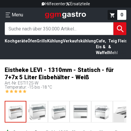
Hilfecenter
Ersatzteile
Menu
0
Kochgeräte
Öfen
Grills
Kühlung
Verkaufskühlung
Cafe,
Teig
Fleisc
Eis &
&
Waffel
Mehl
Eistheke LEVI - 1310mm - Statisch - für
7+7x 5 Liter Eisbehälter - Weiß
Art.-Nr.
ESTI12S-W
Temperatur: -15 bis -18 °C