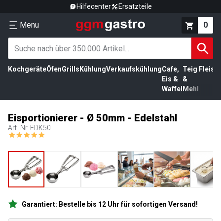
Hilfecenter
Ersatzteile
Menu
0
Kochgeräte
Öfen
Grills
Kühlung
Verkaufskühlung
Cafe,
Teig
Fleisc
Eis &
&
Waffel
Mehl
Eisportionierer - Ø 50mm - Edelstahl
Art.-Nr.
EDK50
Garantiert: Bestelle bis 12 Uhr für sofortigen Versand!