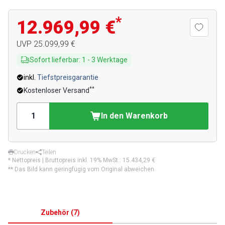
*
12.969,99 €
UVP
25.099,99 €
Sofort lieferbar
:
1
-
3
Werktage
inkl.
Tiefstpreisgarantie
**
Kostenloser Versand
In den Warenkorb
Drucken
Teilen
* Nettopreis | Bruttopreis inkl. 19% MwSt.:
15.434,29 €
** Das Bild kann geringfügig vom Original abweichen.
Zubehör
(
7
)