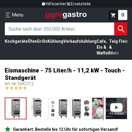
Hilfecenter
Ersatzteile
Menu
0
Kochgeräte
Öfen
Grills
Kühlung
Verkaufskühlung
Cafe,
Teig
Fleisc
Eis &
&
Waffel
Mehl
Eismaschine - 75 Liter/h - 11,2 kW - Touch -
Standgerät
Art.-Nr.
EMC212
+
1
Video
Garantiert: Bestelle bis 12 Uhr für sofortigen Versand!