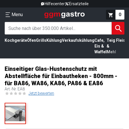
Hilfecenter
Ersatzteile
Menu
0
Kochgeräte
Öfen
Grills
Kühlung
Verkaufskühlung
Cafe,
Teig
Fleisc
Eis &
&
Waffel
Mehl
Einseitiger Glas-Hustenschutz mit
Abstellfläche für Einbautheken - 800mm -
für BA86, WA86, KA86, PA86 & EA86
Art.-Nr.
EA8
Jetzt bewerten