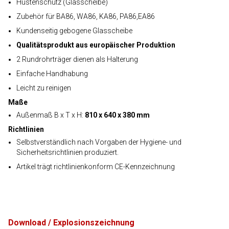
Hustenschutz (Glasscheibe)
Zubehör für BA86, WA86, KA86, PA86,EA86
Kundenseitig gebogene Glasscheibe
Qualitätsprodukt aus europäischer Produktion
2 Rundrohrträger dienen als Halterung
Einfache Handhabung
Leicht zu reinigen
Maße
Außenmaß B x T x H:
810 x 640 x 380 mm
Richtlinien
Selbstverständlich nach Vorgaben der Hygiene- und
Sicherheitsrichtlinien produziert.
Artikel trägt richtlinienkonform CE-Kennzeichnung
Download / Explosionszeichnung