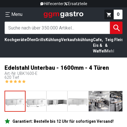
Hilfecenter
Ersatzteile
Menu
0
Kochgeräte
Öfen
Grills
Kühlung
Verkaufskühlung
Cafe,
Teig
Fleisc
Eis &
&
Waffel
Mehl
Edelstahl Unterbau - 1600mm - 4 Türen
Art.-Nr.
UBK1600-E
620 Tief
Garantiert: Bestelle bis 12 Uhr für sofortigen Versand!