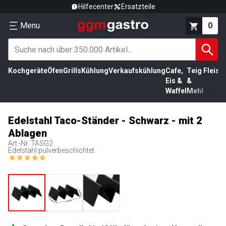
Hilfecenter
Ersatzteile
Menu
0
Kochgeräte
Öfen
Grills
Kühlung
Verkaufskühlung
Cafe,
Teig
Fleisc
Eis &
&
Waffel
Mehl
Edelstahl Taco-Ständer - Schwarz - mit 2
Ablagen
Art.-Nr.
TASG2
Edelstahl pulverbeschichtet