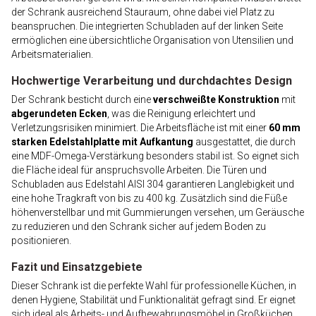
der Schrank ausreichend Stauraum, ohne dabei viel Platz zu
beanspruchen. Die integrierten Schubladen auf der linken Seite
ermöglichen eine übersichtliche Organisation von Utensilien und
Arbeitsmaterialien.
Hochwertige Verarbeitung und durchdachtes Design
Der Schrank besticht durch eine
verschweißte Konstruktion
mit
abgerundeten Ecken
, was die Reinigung erleichtert und
Verletzungsrisiken minimiert. Die Arbeitsfläche ist mit einer
60 mm
starken Edelstahlplatte mit Aufkantung
ausgestattet, die durch
eine MDF-Omega-Verstärkung besonders stabil ist. So eignet sich
die Fläche ideal für anspruchsvolle Arbeiten. Die Türen und
Schubladen aus Edelstahl AISI 304 garantieren Langlebigkeit und
eine hohe Tragkraft von bis zu 400 kg. Zusätzlich sind die Füße
höhenverstellbar und mit Gummierungen versehen, um Geräusche
zu reduzieren und den Schrank sicher auf jedem Boden zu
positionieren.
Fazit und Einsatzgebiete
Dieser Schrank ist die perfekte Wahl für professionelle Küchen, in
denen Hygiene, Stabilität und Funktionalität gefragt sind. Er eignet
sich ideal als Arbeits- und Aufbewahrungsmöbel in Großküchen,