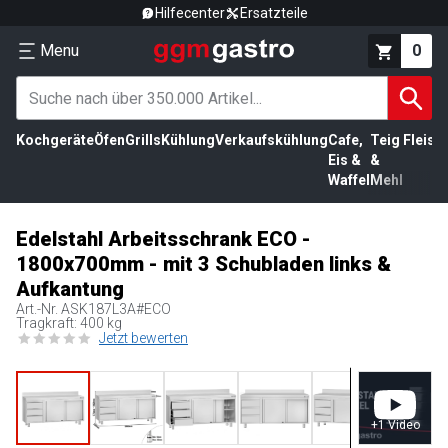
Hilfecenter
Ersatzteile
Menu
0
Kochgeräte
Öfen
Grills
Kühlung
Verkaufskühlung
Cafe,
Teig
Fleisc
Eis &
&
Waffel
Mehl
Edelstahl Arbeitsschrank ECO -
1800x700mm - mit 3 Schubladen links &
Aufkantung
Art.-Nr.
ASK187L3A#ECO
Tragkraft: 400 kg
Jetzt bewerten
+
1
Video