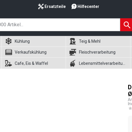
Ersatzteile
Hilfecenter
Kühlung
Teig & Mehl
Verkaufskühlung
Fleischverarbeitung
Cafe, Eis & Waffel
Lebensmittelverarbeitung
D
Ø
Ar
In