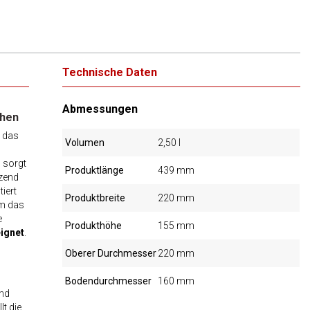
Technische Daten
Abmessungen
chen
, das
Volumen
2,50 l
®
sorgt
Produktlänge
439 mm
nzend
iert
Produktbreite
220 mm
rm das
e
Produkthöhe
155 mm
eignet
.
Oberer Durchmesser
220 mm
Bodendurchmesser
160 mm
und
t die