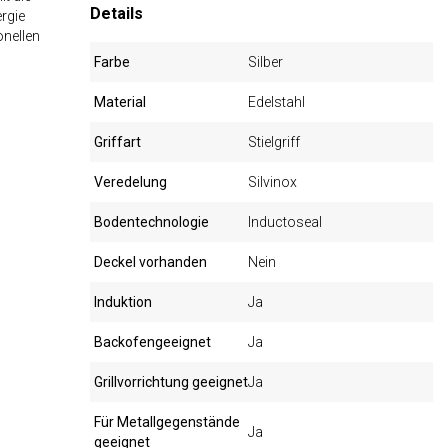
Details
rgie
onellen
Farbe
Silber
Material
Edelstahl
Griffart
Stielgriff
Veredelung
Silvinox
Bodentechnologie
Inductoseal
Deckel vorhanden
Nein
Induktion
Ja
Backofengeeignet
Ja
Grillvorrichtung geeignet
Ja
Für Metallgegenstände
Ja
geeignet