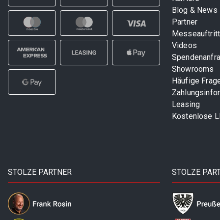
Blog & News
Partner
Messeauftrit
Videos
Spendenanfr
Showrooms
Häufige Frag
Zahlungsinfo
Leasing
Kostenlose 
STOLZE PARTNER
STOLZE PAR