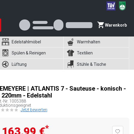
Warenkorb
Edelstahlmöbel
Warmhalten
Spülen & Reinigen
Textilien
Lüftung
Stühle & Tische
EMEYERE | ATLANTIS 7 - Sauteuse - konisch -
 220mm - Edelstahl
t.-Nr.
1005388
duktionsgeeignet
Jetzt bewerten
*
163,99 €