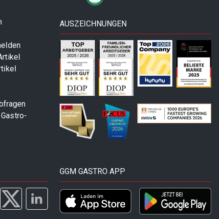
n
AUSZEICHNUNGEN
melden
rtikel
tikel
abfragen
 Gastro-
GGM GASTRO APP