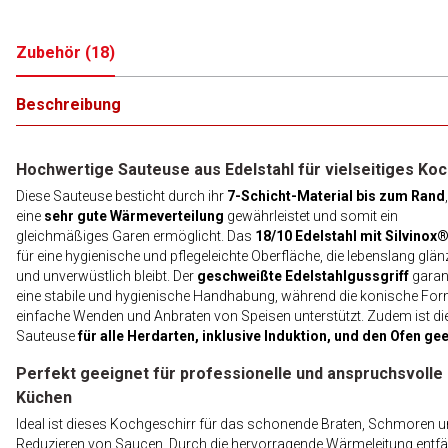
Zubehör
(
18
)
Beschreibung
Hochwertige Sauteuse aus Edelstahl für vielseitiges Ko
Diese Sauteuse besticht durch ihr
7-Schicht-Material bis zum Rand
eine
sehr gute Wärmeverteilung
gewährleistet und somit ein
gleichmäßiges Garen ermöglicht. Das
18/10 Edelstahl mit Silvinox
für eine hygienische und pflegeleichte Oberfläche, die lebenslang glä
und unverwüstlich bleibt. Der
geschweißte Edelstahlgussgriff
garant
eine stabile und hygienische Handhabung, während die konische Fo
einfache Wenden und Anbraten von Speisen unterstützt. Zudem ist di
Sauteuse
für alle Herdarten, inklusive Induktion, und den Ofen ge
Perfekt geeignet für professionelle und anspruchsvolle
Küchen
Ideal ist dieses Kochgeschirr für das schonende Braten, Schmoren 
Reduzieren von Saucen. Durch die hervorragende Wärmeleitung entfäll