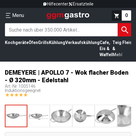
Hilfecenter
Ersatzteile
Menu
0
Kochgeräte
Öfen
Grills
Kühlung
Verkaufskühlung
Cafe,
Teig
Fleisc
Eis &
&
Waffel
Mehl
DEMEYERE | APOLLO 7 - Wok flacher Boden
- Ø 320mm - Edelstahl
Art.-Nr.
1005146
Induktionsgeeignet