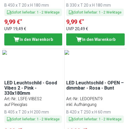
B 450 x T 20 x H 180 mm
B 330 x T 20 x H 180 mm
Sofort lieferbar
:
1
-
2
Werktage
Sofort lieferbar
:
1
-
2
Werktage
*
*
9,99 €
9,99 €
UVP
19,49 €
UVP
20,49 €
In den Warenkorb
In den Warenkorb
LED Leuchtschild - Good
LED Leuchtschild - OPEN –
Vibes 2 - Pink -
dimmbar - Rosa - Bunt
330x180mm
Art.-Nr.
:
LSFE-VIBES2
Art.-Nr.
:
LEDOPENT9
auf Plexiglas
inkl. Aufhängung
B 405 x T 20 x H 200 mm
B 420 x T 250 x H 60 mm
Sofort lieferbar
:
1
-
2
Werktage
Sofort lieferbar
:
1
-
2
Werktage