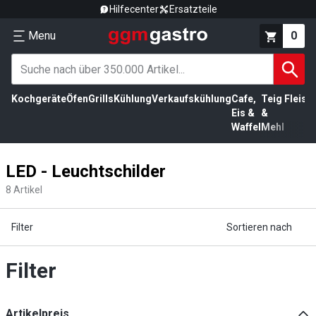
Hilfecenter
Ersatzteile
Menu
0
Kochgeräte
Öfen
Grills
Kühlung
Verkaufskühlung
Cafe,
Teig
Fleisc
Eis &
&
Waffel
Mehl
LED - Leuchtschilder
8
Artikel
Filter
Sortieren nach
Filter
Artikelpreis