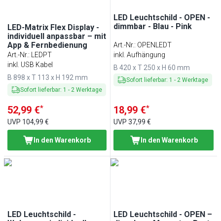
LED Leuchtschild - OPEN -
dimmbar - Blau - Pink
LED-Matrix Flex Display -
individuell anpassbar – mit
App & Fernbedienung
Art.-Nr.
:
OPENLEDT
Art.-Nr.
:
LEDPT
inkl. Aufhängung
inkl. USB Kabel
B 420 x T 250 x H 60 mm
B 898 x T 113 x H 192 mm
Sofort lieferbar
:
1
-
2
Werktage
Sofort lieferbar
:
1
-
2
Werktage
*
*
52,99 €
18,99 €
UVP
104,99 €
UVP
37,99 €
In den Warenkorb
In den Warenkorb
LED Leuchtschild -
LED Leuchtschild - OPEN –