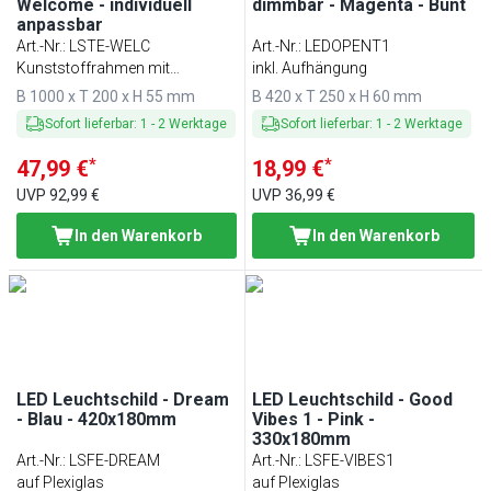
Welcome - individuell
dimmbar - Magenta - Bunt
anpassbar
Art.-Nr.
:
LSTE-WELC
Art.-Nr.
:
LEDOPENT1
Kunststoffrahmen mit
inkl. Aufhängung
Aluminiumlegierung
B 1000 x T 200 x H 55 mm
B 420 x T 250 x H 60 mm
Sofort lieferbar
:
1
-
2
Werktage
Sofort lieferbar
:
1
-
2
Werktage
*
*
47,99 €
18,99 €
UVP
92,99 €
UVP
36,99 €
In den Warenkorb
In den Warenkorb
LED Leuchtschild - Dream
LED Leuchtschild - Good
- Blau - 420x180mm
Vibes 1 - Pink -
330x180mm
Art.-Nr.
:
LSFE-DREAM
Art.-Nr.
:
LSFE-VIBES1
auf Plexiglas
auf Plexiglas