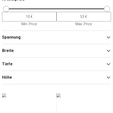
Min. Price
Max. Price
Spannung
230V
(
6
)
Breite
Tiefe
Min
Max
Höhe
Min
Max
Min
Max