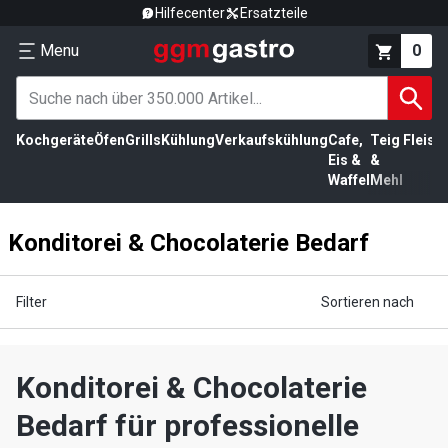
Hilfecenter
Ersatzteile
Menu
0
Kochgeräte
Öfen
Grills
Kühlung
Verkaufskühlung
Cafe,
Teig
Fleisc
Eis &
&
Waffel
Mehl
Konditorei & Chocolaterie Bedarf
Filter
Sortieren nach
Konditorei & Chocolaterie
Bedarf für professionelle