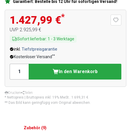
Garantiert: Bestelle bis 12 Uhr für sofortigen Versand!
*
1.427,99 €
UVP
2.925,99 €
Sofort lieferbar
:
1
-
3
Werktage
inkl.
Tiefstpreisgarantie
**
Kostenloser Versand
In den Warenkorb
Drucken
Teilen
* Nettopreis | Bruttopreis inkl. 19% MwSt.:
1.699,31 €
** Das Bild kann geringfügig vom Original abweichen.
Zubehör
(
9
)