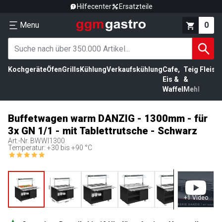
Hilfecenter
Ersatzteile
Menu
0
Kochgeräte
Öfen
Grills
Kühlung
Verkaufskühlung
Cafe,
Teig
Fleisc
Eis &
&
Waffel
Mehl
Buffetwagen warm DANZIG - 1300mm - für
3x GN 1/1 - mit Tablettrutsche - Schwarz
Art.-Nr.
BWWI1300
Temperatur: +30 bis +90 °C
+
1
Video