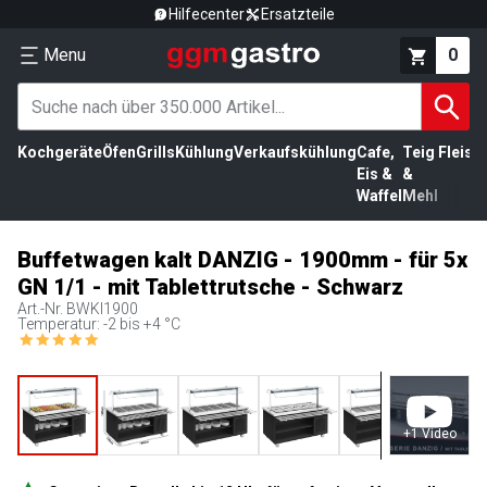
Hilfecenter
Ersatzteile
Menu
0
Kochgeräte
Öfen
Grills
Kühlung
Verkaufskühlung
Cafe,
Teig
Fleisc
Eis &
&
Waffel
Mehl
Buffetwagen kalt DANZIG - 1900mm - für 5x
GN 1/1 - mit Tablettrutsche - Schwarz
Art.-Nr.
BWKI1900
Temperatur: -2 bis +4 °C
+
1
Video