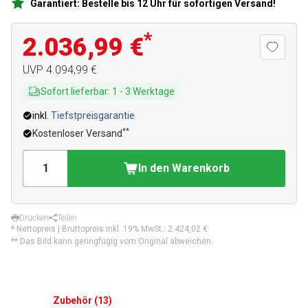
Garantiert: Bestelle bis 12 Uhr für sofortigen Versand!
*
2.036,99 €
UVP
4.094,99 €
Sofort lieferbar
:
1
-
3
Werktage
inkl.
Tiefstpreisgarantie
**
Kostenloser Versand
In den Warenkorb
Drucken
Teilen
* Nettopreis | Bruttopreis inkl. 19% MwSt.:
2.424,02 €
** Das Bild kann geringfügig vom Original abweichen.
Zubehör
(
13
)