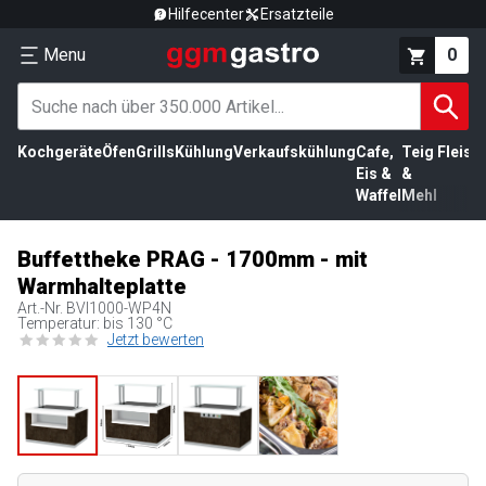
Hilfecenter
Ersatzteile
Menu
0
Kochgeräte
Öfen
Grills
Kühlung
Verkaufskühlung
Cafe,
Teig
Fleisc
Eis &
&
Waffel
Mehl
Buffettheke PRAG - 1700mm - mit
Warmhalteplatte
Art.-Nr.
BVI1000-WP4N
Temperatur: bis 130 °C
Jetzt bewerten