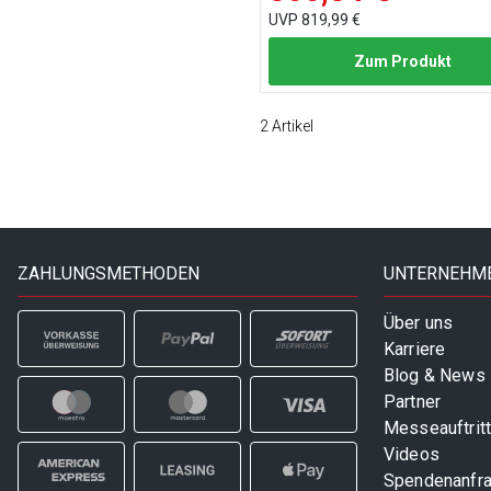
UVP
819,99 €
Zum Produkt
2
Artikel
ZAHLUNGSMETHODEN
UNTERNEHM
Über uns
Karriere
Blog & News
Partner
Messeauftrit
Videos
Spendenanfr