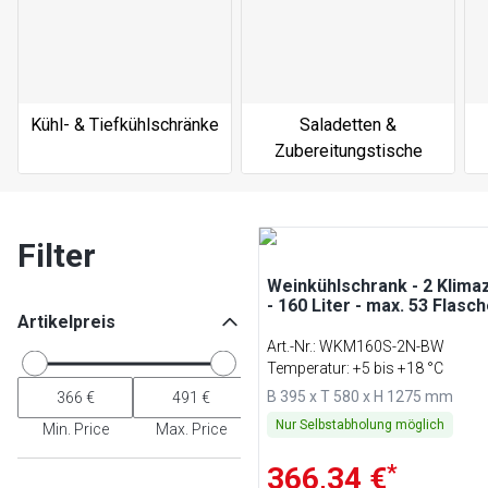
Kühl- & Tiefkühlschränke
Saladetten &
Zubereitungstische
Filter
Weinkühlschrank - 2 Klim
- 160 Liter - max. 53 Flasc
Artikelpreis
Art.-Nr.
:
WKM160S-2N-BW
Temperatur: +5 bis +18 °C
B 395 x T 580 x H 1275 mm
Nur Selbstabholung möglich
Min. Price
Max. Price
*
366,34 €