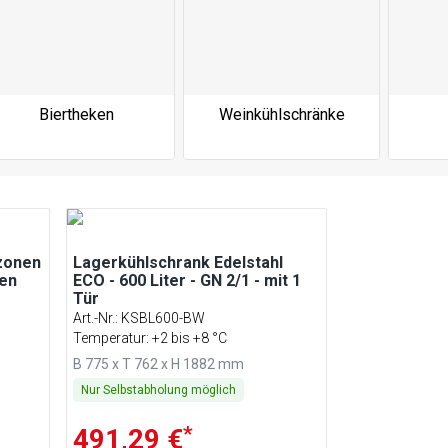
Biertheken
Weinkühlschränke
azonen
Lagerkühlschrank Edelstahl
hen
ECO - 600 Liter - GN 2/1 - mit 1
Tür
Art.-Nr.
:
KSBL600-BW
Temperatur: +2 bis +8 °C
B 775 x T 762 x H 1882 mm
Nur Selbstabholung möglich
*
491,29 €