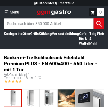
Hilfecenter
Ersatzteile
Menu
0
Kochgeräte
Öfen
Grills
Kühlung
Verkaufskühlung
Cafe,
Teig
Fleisc
Eis &
&
Waffel
Mehl
Bäckerei-Tiefkühlschrank Edelstahl
Premium PLUS - EN 600x400 - 560 Liter -
mit 1 Tür
Art.-Nr.
BTEI78T1
Temperatur: -18 bis -1 °C