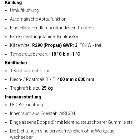
Kühlung
Umluftkühlung
Automatische Abtaufunktion
Einstellbare Endtemperatur des Entfrosters
Extrem leistungsfähiger Kühlmotor
Kältemittel:
R290 (Propan) GWP: 3
, FCKW - frei
Temperaturbereich:
-18 °C bis -1 °C
Kühlfächer
1 Kühlfach mit 1 Tür
Blech- / Rostmaß B x T:
400 mm x 600 mm
Tragkraft bis zu
25 kg
Innenausstattung
LED Beleuchtung
Innenraum aus Edelstahl AISI 304
Eingelassene Doppeltür mit leicht austauschbarer Gummileiste
Die Dichtungen sind servicefreundlich ohne Werkzeug
wechselbar.