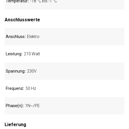
Temperatur
-18 °C bis -1 °C
Anschlusswerte
Anschluss
Elektro
Leistung
210 Watt
Spannung
230V
Frequenz
50 Hz
Phase(n)
1N~/PE
Lieferung